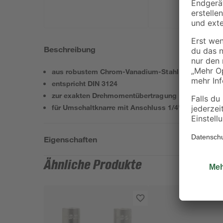
Beschreibung
aus robustem Chrom-Vanadium-Stahl
entspricht DIN 3124
zur exakten Drehmomentübertragung
für Umschaltknarre mit Anschluss 1/4" geeignet
Eigenschaften
Ähnliche Produkte