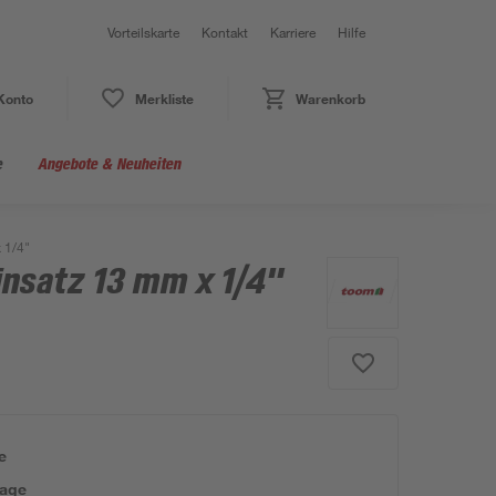
Vorteilskarte
Kontakt
Karriere
Hilfe
Konto
Merkliste
Warenkorb
e
Angebote & Neuheiten
 1/4"
insatz 13 mm x 1/4"
e
tage