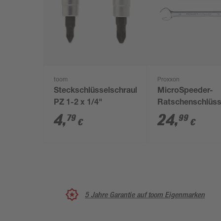
toom
Proxxon
Steckschlüsselschraubeinsatz
MicroSpeeder-
PZ 1-2 x 1/4"
Ratschenschlüss
mm
4
,
24
,
79
99
€
€
5 Jahre Garantie auf toom Eigenmarken