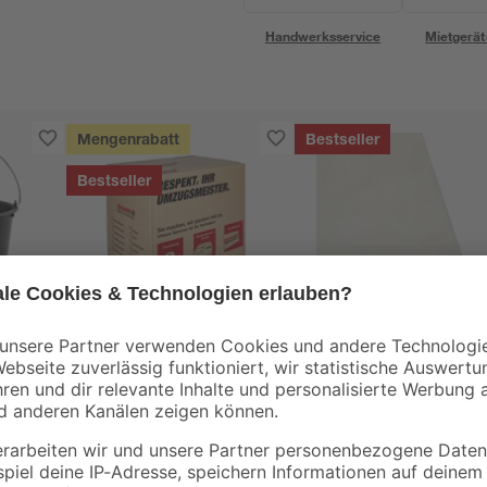
Handwerksservice
Mietgerät
Mengenrabatt
Bestseller
Bestseller
toom
B1
Umzugskarton mit
Abdeckplane
Textfeld 65 l
Polyethylen
transparent 4 x 5 m
3
,
0
,
99
06
€
€
/ m²