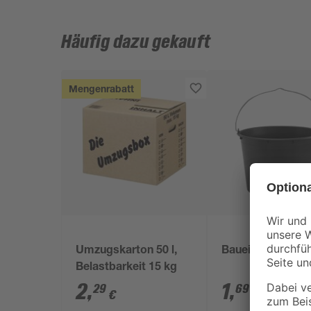
Häufig dazu gekauft
Mengenrabatt
Umzugskarton 50 l,
Baueimer 12 l
Belastbarkeit 15 kg
2
,
1
,
29
69
€
€