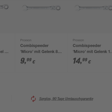
Proxxon
Proxxon
Combispeeder
Combispeeder
el 24
'Micro' mit Gelenk 8
'Micro' mit Gelenk 1
mm
mm
9
,
14
,
99
99
€
€
Sorglos, 90 Tage Umtauschgarantie