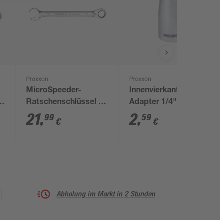
Proxxon
Proxxon
MicroSpeeder-
Innenvierkant-
7
Ratschenschlüssel 22
Adapter 1/4"
mm
21
,
2
,
99
59
€
€
Abholung im Markt in 2 Stunden