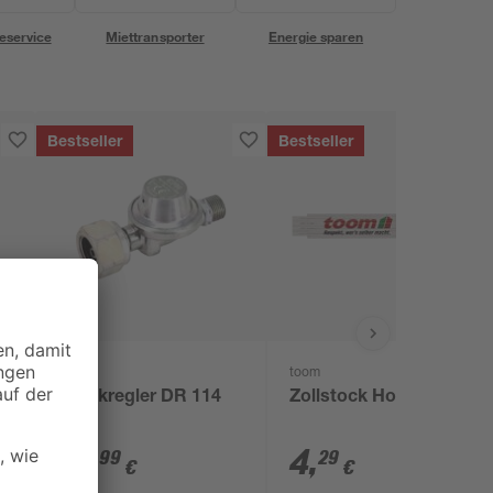
eservice
Miettransporter
Energie sparen
Bestseller
Bestseller
CFH
toom
Druckregler DR 114
Zollstock Holz 2 m
16
,
4
,
99
29
€
€