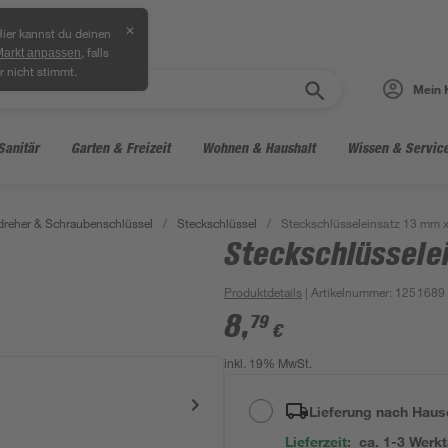
✕
ier kannst du deinen
, falls
Markt anpassen
r nicht stimmt.
Mein 
Sanitär
Garten & Freizeit
Wohnen & Haushalt
Wissen & Servic
reher & Schraubenschlüssel
/
Steckschlüssel
/
Steckschlüsseleinsatz 13 mm x
Steckschlüssele
Produktdetails
| Artikelnummer
:
1251689
8
,
79
€
inkl. 19% MwSt.
Lieferung nach Haus
Lieferzeit:
ca. 1-3 Werk