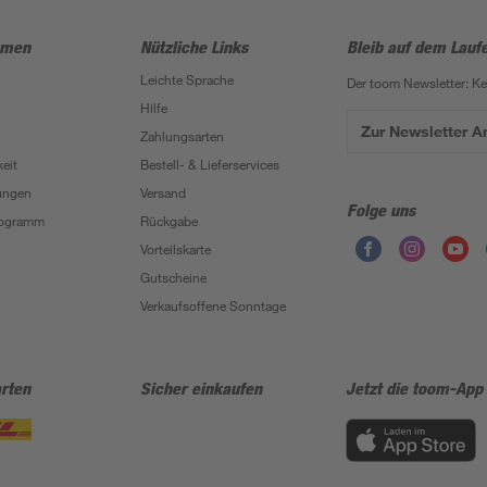
hmen
Nützliche Links
Bleib auf dem Lauf
Leichte Sprache
Der toom Newsletter: K
Hilfe
Zur Newsletter 
Zahlungsarten
eit
Bestell- & Lieferservices
ungen
Versand
Folge uns
Programm
Rückgabe
Vorteilskarte
Gutscheine
Verkaufsoffene Sonntage
rten
Sicher einkaufen
Jetzt die toom-App