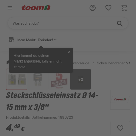
Mein Markt:
Troisdorf
✕
Hier kannst du deinen
, falls er nicht
Markt anpassen
/
Werkstatt & Maschinen
/
Handwerkzeuge
/
Schraubendreher & Sch
stimmt.
+
2
Steckschlüsseleinsatz Ø 14-
15 mm x 3/8"
Produktdetails
| Artikelnummer
:
1890723
4
,
49
€