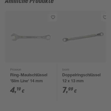
Ähnliche Produkte
Proxxon
toom
Ring-Maulschlüssel
Doppelringschlüssel
'Slim Line' 14 mm
12 x 13 mm
4
,
7
,
19
99
€
€