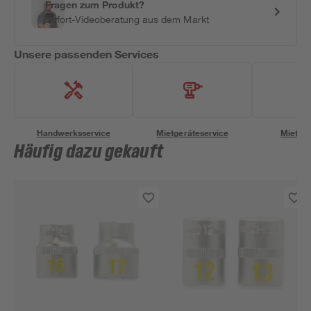
Fragen zum Produkt?
Sofort-Videoberatung aus dem Markt
Unsere passenden Services
Handwerksservice
Mietgeräteservice
Miettra
Häufig dazu gekauft