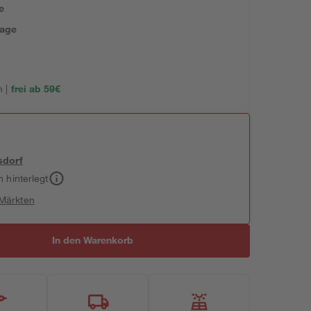
e
tage
 |
frei ab 59€
sdorf
h hinterlegt
 Märkten
In den Warenkorb