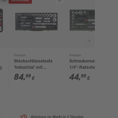
Bestseller
Proxxon
Proxxon
Steckschlüsselsatz
Schraubersatz mit
ig
'Industrial' mit
1/4"-Ratsche und
Ratschenschlüssel
Magnethalter
84
,
44
,
99
99
€
€
1/4" x 1/2" 56-teilig
Abholung im Markt in 2 Stunden