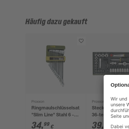
Häufig dazu gekauft
Proxxon
Proxxon
Ringmaulschlüsselsatz
Steckschlüssels
"Slim Line" Stahl 6 -
36-teilig
19 mm 12-teilig
34
,
39
,
99
99
€
€