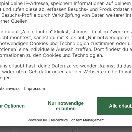
Der kompakte "Industrial"-Stecksch
passenden Werkzeuge zum Bearbei
übersichtlich und entsprechend besc
Umschaltratsche der Größe 9,5 mm
Zündkerzen-Spezialeinsätze (16, 
pulverbeschichteten Stahlkasten t
können. Am Kastendeckel befinde
einzelner Gewindegrößen.