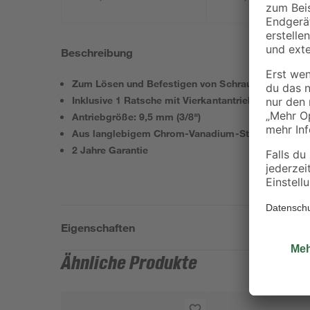
Beschreibung
Zum Lösen und Befestigen von Schrauben
Inklusive 1 Ratsche mit Vierkantantrieb
Antriebgröße: 9,5 mm (3/8")
Aus langlebigem Chrom-Vanadium-Stahl
2 Jahre Garantie
Eigenschaften
Ähnliche Produkte