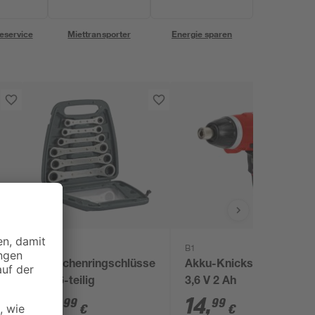
eservice
Miettransporter
Energie sparen
toom
B1
Ratschenringschlüssel-
Akku-Knickschrauber
Set 6-teilig
3,6 V 2 Ah
21
,
14
,
99
99
€
€