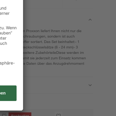
lüsselsatz von Proxxon liefert Ihnen nicht nur die
ten von Verschraubungen, sondern ist auch
hriftet im Koffer sortiert. Das Set beinhaltet:- 1
 (3/8")- 16 Steckschlüsselsätze (6 - 24 mm)- 3
18, 21 mm)- 5 weitere ZubehörteileDiese werden im
ransportiert, damit sie jederzeit zum Einsatz kommen
n sich hilfreiche Daten über das Anzugdrehmoment