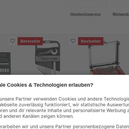
Handwerksservice
Mietgerät
Bestseller
Bestseller
toom
toom
atz
Ringmaulschlüssel-
Bit-Set 55-teilig
Set 12-teilig
21
,
18
,
99
99
€
€