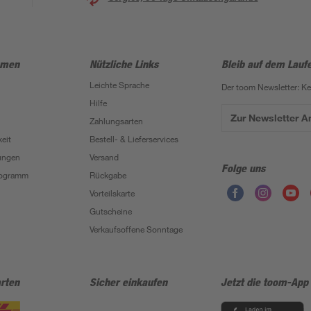
hmen
Nützliche Links
Bleib auf dem Lauf
Leichte Sprache
Der toom Newsletter: K
Hilfe
Zur Newsletter 
Zahlungsarten
eit
Bestell- & Lieferservices
ungen
Versand
Folge uns
Programm
Rückgabe
Vorteilskarte
Gutscheine
Verkaufsoffene Sonntage
rten
Sicher einkaufen
Jetzt die toom-App