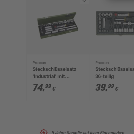
Proxxon
Proxxon
Steckschlüsselsatz
Steckschlüssels
'Industrial' mit
36-teilig
Ratschenschlüssel
74
,
39
,
99
99
€
€
1/2" 29-teilig
5 Jahre Garantie auf toom Eigenmarken