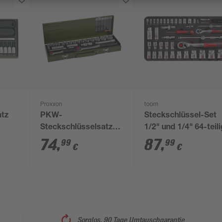
Proxxon
toom
atz
PKW-
Steckschlüssel-Set
Steckschlüsselsatz
1/2" und 1/4" 64-teil
'Industrial' mit
74
,
87
,
99
99
€
€
Ratschenschlüssel
1/4" x 1/2" 27-teilig
Sorglos, 90 Tage Umtauschgarantie