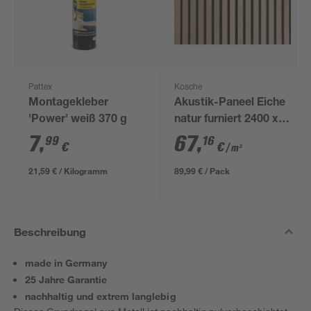
Pattex
Kosche
Montagekleber
Akustik-Paneel Eiche
'Power' weiß 370 g
natur furniert 2400 x
561 x 19 mm
7
,
67
,
99
16
€
€
/ m²
21,59 € / Kilogramm
89,99 € / Pack
Beschreibung
made in Germany
25 Jahre Garantie
nachhaltig und extrem langlebig