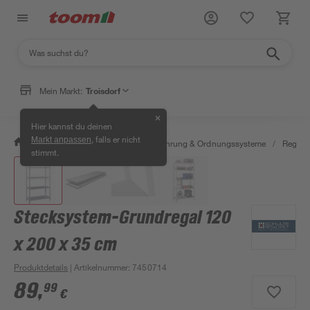
Mein Markt:
Troisdorf
✕
Hier kannst du deinen
, falls er nicht
Markt anpassen
/
Wohnen & Haushalt
/
Aufbewahrung & Ordnungssysteme
/
Regale
stimmt.
Stecksystem-Grundregal 120
x 200 x 35 cm
Produktdetails
| Artikelnummer
:
7450714
89
,
99
€