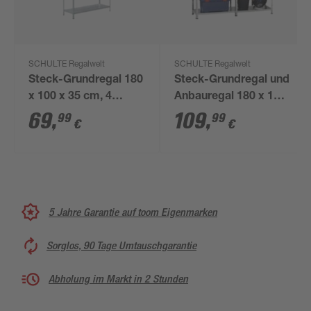
SCHULTE Regalwelt
SCHULTE Regalwelt
Steck-Grundregal 180
Steck-Grundregal und
x 100 x 35 cm, 4
Anbauregal 180 x 160
Böden, verzinkt,
x 35 cm, 8 Böden,
69
,
109
,
99
99
€
€
Tragkraft 340 kg
verzinkt, Tragkraft 340
kg
5 Jahre Garantie auf toom Eigenmarken
Sorglos, 90 Tage Umtauschgarantie
Abholung im Markt in 2 Stunden