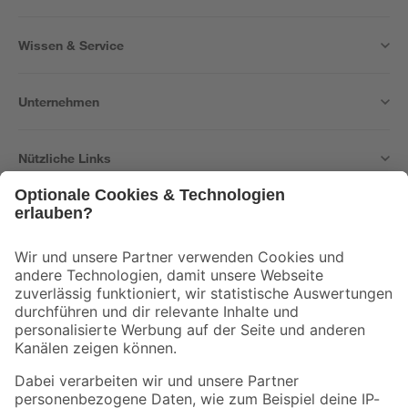
Wissen & Service
Unternehmen
Nützliche Links
Bleib auf dem Laufenden mit unserem Newsletter
Der toom Newsletter: Keine Angebote und Aktionen mehr verpassen!
Zur Newsletter Anmeldung
Folge uns