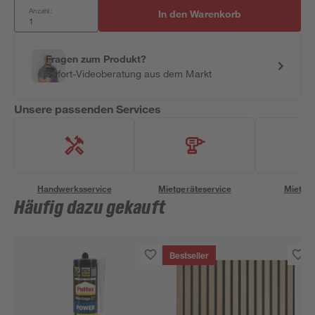
Anzahl:
In den Warenkorb
Fragen zum Produkt?
Sofort-Videoberatung aus dem Markt
Unsere passenden Services
Handwerksservice
Mietgeräteservice
Miettra
Häufig dazu gekauft
Bestseller