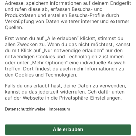
Zahlungsarten
Versandarten
Sicher einkaufen
Jetzt die toom-App herunterladen
Alle Preisangaben in EUR inkl. gesetzl. MwSt.. Die dargestellten Angebote sind unter
Umständen nicht in allen Märkten verfügbar. Die angegebenen Verfügbarkeiten beziehen
sich auf den unter "Mein Markt" ausgewählten toom Baumarkt. Alle Angebote und
Produkte nur solange der Vorrat reicht.
*Paketversand ab 59 € versandkostenfrei, gilt nicht für Artikel mit Speditionsversand, hier
fallen zusätzliche Versandkosten an.
Datenschutz
Privatsphäre
Impressum
AGB
Nutzungsbedingungen
Widerrufsrecht
Vertrag widerrufen