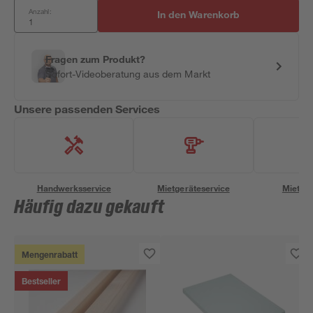
Anzahl:
In den Warenkorb
Fragen zum Produkt?
Sofort-Videoberatung aus dem Markt
Unsere passenden Services
Handwerksservice
Mietgeräteservice
Miettra
Häufig dazu gekauft
Mengenrabatt
Bestseller