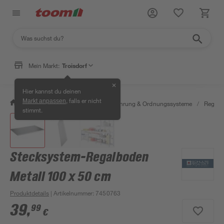
Mein Markt:
Troisdorf
✕
Hier kannst du deinen
, falls er nicht
Markt anpassen
/
Wohnen & Haushalt
/
Aufbewahrung & Ordnungssysteme
/
Regale
stimmt.
Stecksystem-Regalboden
Metall 100 x 50 cm
Produktdetails
| Artikelnummer
:
7450763
39
,
99
€