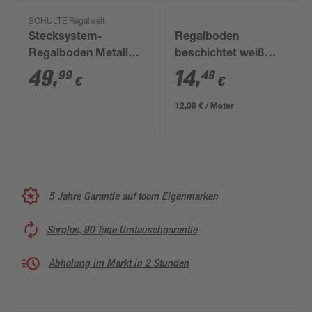
SCHULTE Regalwelt
Stecksystem-
Regalboden
Regalboden Metall
beschichtet weiß
120 x 50 cm
1200 x 500 x 16 mm
49
,
14
,
99
49
€
€
12,08 € / Meter
5 Jahre Garantie auf toom Eigenmarken
Sorglos, 90 Tage Umtauschgarantie
Abholung im Markt in 2 Stunden