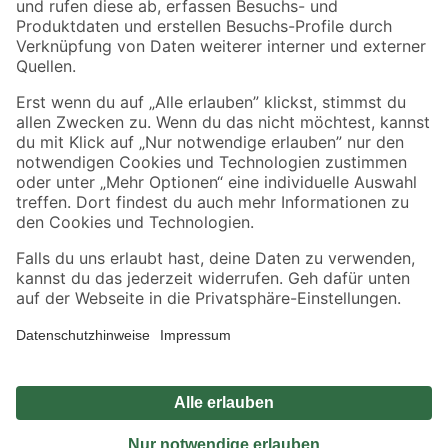
Sicher einkaufen
Jetzt die toom-App herunterladen
Alle Preisangaben in EUR inkl. gesetzl. MwSt.. Die dargestellten Angebote sind unter
Umständen nicht in allen Märkten verfügbar. Die angegebenen Verfügbarkeiten beziehen
sich auf den unter "Mein Markt" ausgewählten toom Baumarkt. Alle Angebote und
Produkte nur solange der Vorrat reicht.
*Paketversand ab 59 € versandkostenfrei, gilt nicht für Artikel mit Speditionsversand, hier
fallen zusätzliche Versandkosten an.
Datenschutz
Privatsphäre
Impressum
AGB
Nutzungsbedingungen
Widerrufsrecht
Vertrag widerrufen
Barrierefreiheit