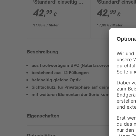
'Standard' einseitig 11
'Standard' einsei
x 11 x 248 cm grau
x 11 x 248 cm gr
42
,
42
,
99
99
€
€
17,33 € / Meter
17,33 € / Meter
Beschreibung
aus hochwertigem BPC (Naturfaserverstärkter Kuns
bestehend aus 12 Füllungen
beidseitig gleiche Optik
Sichtschutz, für Privatsphäre auf deinem Grundstü
mit weiteren Elementen der Serie kombinierbar
Eigenschaften
Datenblätter