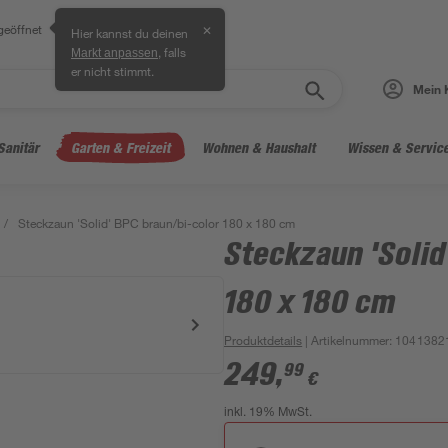
geöffnet
✕
Hier kannst du deinen
, falls
Markt anpassen
er nicht stimmt.
Mein 
Sanitär
Garten & Freizeit
Wohnen & Haushalt
Wissen & Servic
/
Steckzaun 'Solid' BPC braun/bi-color 180 x 180 cm
Steckzaun 'Solid
180 x 180 cm
Produktdetails
| Artikelnummer
:
1041382
249
,
99
€
inkl. 19% MwSt.