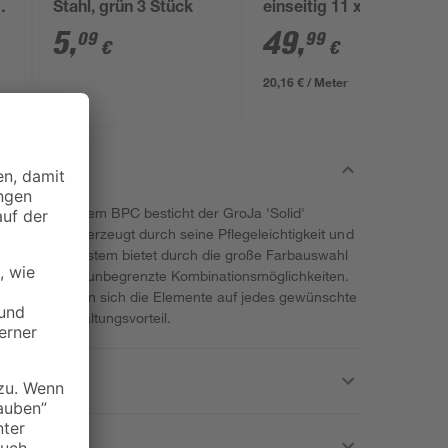
m
Stahl, grün 3 Stück
einseitig 11 x 11 x 248
cm grau
5
,
49
,
09
99
€
€
20,16 € / Meter
aus nachhaltigem BPC besticht der GroJa 'Solid'
erieur und überzeugt durch seine Pflegeleichtigkeit und
he Steckzaunsystem bietet durch die große Farbauswahl
aterial nahezu unbegrenzte Kombinationsmöglichkeiten.
kzeugen lassen sich die Elemente auf jedes gewünschte
großen Gestaltungsvorteil.