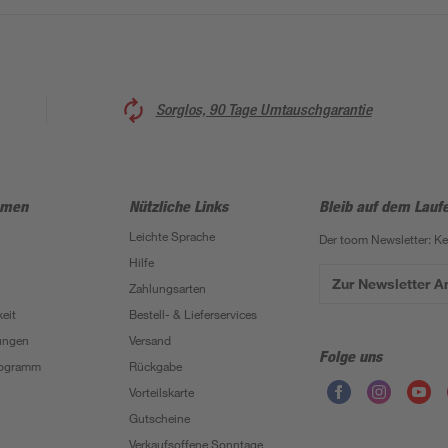
Sorglos, 90 Tage Umtauschgarantie
hmen
Nützliche Links
Bleib auf dem Lauf
Leichte Sprache
Der toom Newsletter: K
Hilfe
Zur Newsletter 
Zahlungsarten
eit
Bestell- & Lieferservices
ungen
Versand
Folge uns
Programm
Rückgabe
Vorteilskarte
Gutscheine
Verkaufsoffene Sonntage