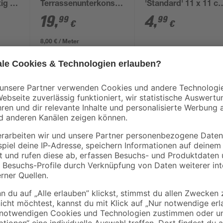
tig 11
Terrassenunterkonstruktion
'Standard' 11 x 11 c
au
anthrazit 2500 x 60 x
grau
19
,
4
,
99
99
€
€
30 mm
8,00 € / Meter
Modern und vielfältig: Bestehend 
tstoff)
Steckzaun durch ein elegantes Ext
Strapazierfähigkeit. Das klassisc
und das leicht zu bearbeitende M
ck
Mit üblichen Holzbearbeitungswer
Maß kürzen und garantieren einen 