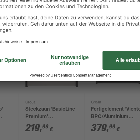
GroJa
GroJa
o'
Steckzaun 'BasicLine
Fertigelement 'Vient
Premium'
BPC/Aluminium
rben
Stecksystem weiß
quadratisch
219
,
379
,
99
99
€
€
180 x 180 cm
Walnussfarben/anthr
180 x 180 cm