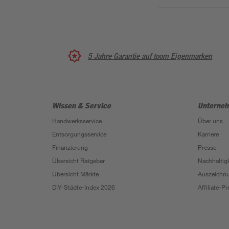
5 Jahre Garantie auf toom Eigenmarken
Wissen & Service
Unterne
Handwerksservice
Über uns
Entsorgungsservice
Karriere
Finanzierung
Presse
Übersicht Ratgeber
Nachhaltigk
Übersicht Märkte
Auszeichn
DIY-Städte-Index 2026
Affiliate-