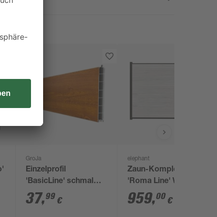
GroJa
elephant
o'
Einzelprofil
Zaun-Komplettset
'BasicLine' schmal
'Roma Line' WPC
Eichefarben braun 180
beige mit Pfosten
37
,
959
,
99
00
€
€
azit
x 15 x 1,9 cm
anthrazit zum
Aufschrauben 939 x