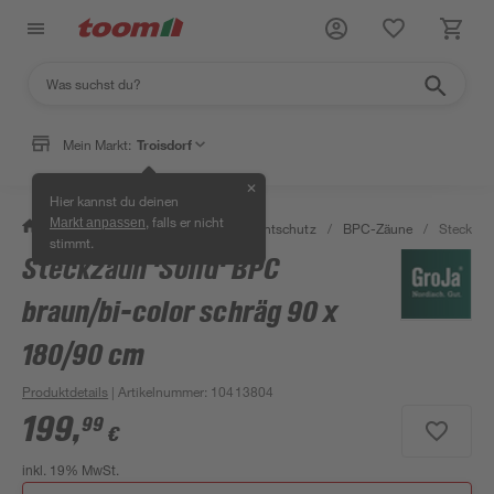
Mein Markt:
Troisdorf
✕
Hier kannst du deinen
, falls er nicht
Markt anpassen
/
Garten & Freizeit
/
Zäune & Sichtschutz
/
BPC-Zäune
/
Steckzau
stimmt.
Steckzaun 'Solid' BPC
braun/bi-color schräg 90 x
180/90 cm
Produktdetails
| Artikelnummer
:
10413804
199
,
99
€
inkl. 19% MwSt.