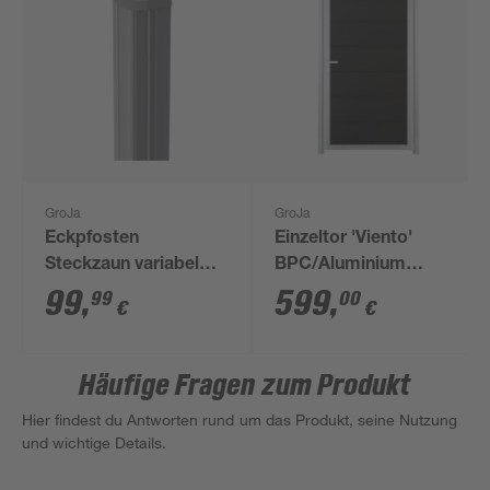
GroJa
GroJa
Eckpfosten
Einzeltor 'Viento'
Steckzaun variabel
BPC/Aluminium
Aluminium silbergrau
Universal DIN
99
,
599
,
99
00
€
€
9 x 9 x 190 cm
anthrazitgrau/silber
100 x 180 cm
Häufige Fragen zum Produkt
Hier findest du Antworten rund um das Produkt, seine Nutzung
und wichtige Details.