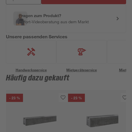
Fragen zum Produkt?
Sofort-Videoberatung aus dem Markt
Unsere passenden Services
Handwerksservice
Mietgeräteservice
Miettra
Häufig dazu gekauft
- 23 %
- 23 %