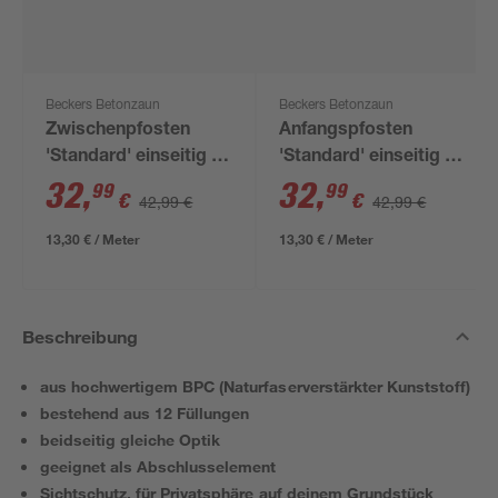
Beckers Betonzaun
Beckers Betonzaun
Zwischenpfosten
Anfangspfosten
'Standard' einseitig 11
'Standard' einseitig 11
x 11 x 248 cm grau
x 11 x 248 cm grau
32
,
32
,
99
99
€
€
42,99 €
42,99 €
13,30 € / Meter
13,30 € / Meter
Beschreibung
aus hochwertigem BPC (Naturfaserverstärkter Kunststoff)
bestehend aus 12 Füllungen
beidseitig gleiche Optik
geeignet als Abschlusselement
Sichtschutz, für Privatsphäre auf deinem Grundstück