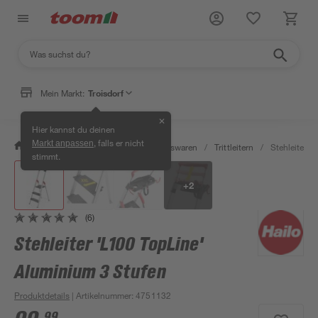
Mein Markt:
Troisdorf
✕
Hier kannst du deinen
, falls er nicht
Markt anpassen
/
Wohnen & Haushalt
/
Haushaltswaren
/
Trittleitern
/
Stehleiter '
stimmt.
+
2
(6)
Stehleiter 'L100 TopLine'
Aluminium 3 Stufen
Produktdetails
| Artikelnummer
:
4751132
99