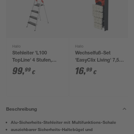
Hailo
Hailo
Stehleiter 'L100
Wechselfuß-Set
TopLine' 4 Stufen,
'EasyClix Living' 7,5
silbern 85 cm
cm
99
,
16
,
99
99
€
€
Beschreibung
Alu-Sicherheits-Stehleiter mit Multifunktions-Schale
ausziehbarer Sicherheits-Haltebügel und