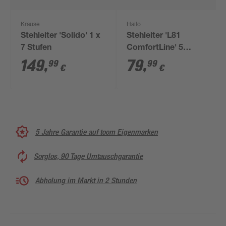
Krause
Hailo
Stehleiter 'Solido' 1 x
Stehleiter 'L81
7 Stufen
ComfortLine' 5
Stufen, silbern 1,07 m
149
,
79
,
99
99
€
€
5 Jahre Garantie auf toom Eigenmarken
Sorglos, 90 Tage Umtauschgarantie
Abholung im Markt in 2 Stunden