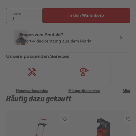
Anzahl:
In den Warenkorb
Fragen zum Produkt?
Sofort-Videoberatung aus dem Markt
Unsere passenden Services
Handwerksservice
Mietgeräteservice
Miettra
Häufig dazu gekauft