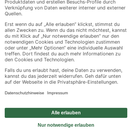
Sicher einkaufen
Jetzt die toom-App herunterladen
Alle Preisangaben in EUR inkl. gesetzl. MwSt.. Die dargestellten Angebote sind unter
Umständen nicht in allen Märkten verfügbar. Die angegebenen Verfügbarkeiten beziehen
sich auf den unter "Mein Markt" ausgewählten toom Baumarkt. Alle Angebote und
Produkte nur solange der Vorrat reicht.
*Paketversand ab 59 € versandkostenfrei, gilt nicht für Artikel mit Speditionsversand, hier
fallen zusätzliche Versandkosten an.
Datenschutz
Privatsphäre
Impressum
AGB
Nutzungsbedingungen
Widerrufsrecht
Vertrag widerrufen
Barrierefreiheit