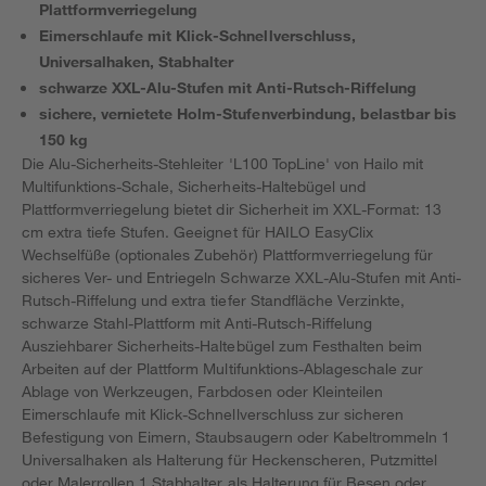
Plattformverriegelung
Eimerschlaufe mit Klick-Schnellverschluss,
Universalhaken, Stabhalter
schwarze XXL-Alu-Stufen mit Anti-Rutsch-Riffelung
sichere, vernietete Holm-Stufenverbindung, belastbar bis
150 kg
Die Alu-Sicherheits-Stehleiter 'L100 TopLine' von Hailo mit
Multifunktions-Schale, Sicherheits-Haltebügel und
Plattformverriegelung bietet dir Sicherheit im XXL-Format: 13
cm extra tiefe Stufen. Geeignet für HAILO EasyClix
Wechselfüße (optionales Zubehör) Plattformverriegelung für
sicheres Ver- und Entriegeln Schwarze XXL-Alu-Stufen mit Anti-
Rutsch-Riffelung und extra tiefer Standfläche Verzinkte,
schwarze Stahl-Plattform mit Anti-Rutsch-Riffelung
Ausziehbarer Sicherheits-Haltebügel zum Festhalten beim
Arbeiten auf der Plattform Multifunktions-Ablageschale zur
Ablage von Werkzeugen, Farbdosen oder Kleinteilen
Eimerschlaufe mit Klick-Schnellverschluss zur sicheren
Befestigung von Eimern, Staubsaugern oder Kabeltrommeln 1
Universalhaken als Halterung für Heckenscheren, Putzmittel
oder Malerrollen 1 Stabhalter als Halterung für Besen oder