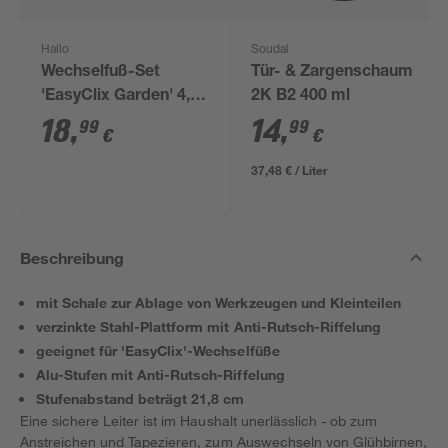
Hailo
Soudal
Wechselfuß-Set
Tür- & Zargenschaum
'EasyClix Garden' 4,3
2K B2 400 ml
cm
18
,
14
,
99
99
€
€
37,48 € / Liter
Beschreibung
mit Schale zur Ablage von Werkzeugen und Kleinteilen
verzinkte Stahl-Plattform mit Anti-Rutsch-Riffelung
geeignet für 'EasyClix'-Wechselfüße
Alu-Stufen mit Anti-Rutsch-Riffelung
Stufenabstand beträgt 21,8 cm
Eine sichere Leiter ist im Haushalt unerlässlich - ob zum
Anstreichen und Tapezieren, zum Auswechseln von Glühbirnen,