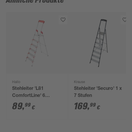
Ähnliche Produkte
Hailo
Krause
Stehleiter 'L81
Stehleiter 'Securo' 1 x
ComfortLine' 6
7 Stufen
Stufen, silbern 128 cm
89
,
169
,
99
99
€
€