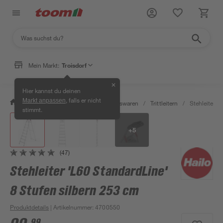
Mein Markt:
Troisdorf
✕
Hier kannst du deinen
, falls er nicht
Markt anpassen
/
Wohnen & Haushalt
/
Haushaltswaren
/
Trittleitern
/
Stehleiter '
stimmt.
+
5
(47)
Stehleiter 'L60 StandardLine'
8 Stufen silbern 253 cm
Produktdetails
| Artikelnummer
:
4700550
99