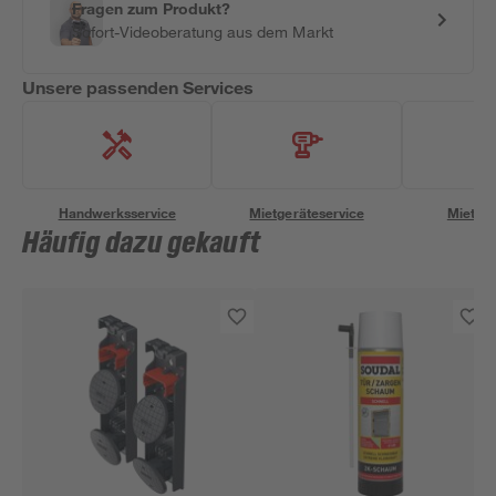
Fragen zum Produkt?
Sofort-Videoberatung aus dem Markt
Unsere passenden Services
Handwerksservice
Mietgeräteservice
Miettra
Häufig dazu gekauft