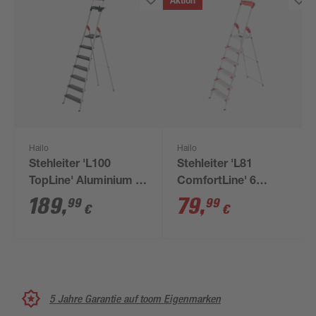
Aktion
Hailo
Hailo
Stehleiter 'L100
Stehleiter 'L81
TopLine' Aluminium 7
ComfortLine' 6
Stufen
Stufen, silbern 128 cm
189
,
79
,
99
99
€
€
5 Jahre Garantie auf toom Eigenmarken