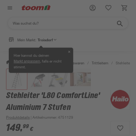
Mein Markt:
Troisdorf
✕
Hier kannst du deinen
, falls er nicht
Markt anpassen
/
Wohnen & Haushalt
/
Haushaltswaren
/
Trittleitern
/
Stehleiter '
stimmt.
Stehleiter 'L80 ComfortLine'
Aluminium 7 Stufen
Produktdetails
| Artikelnummer
:
4751129
149
,
99
€