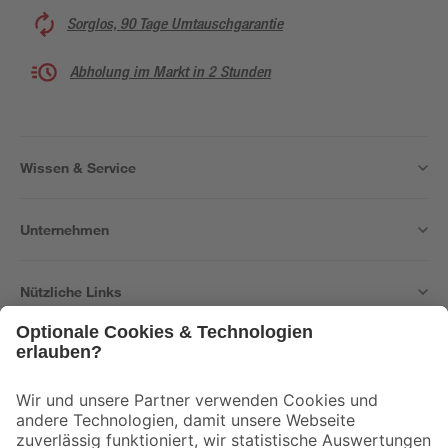
Sorglos, 90 Tage Umtauschgarantie
Abholung im Markt in 2 Stunden
Wissen & Service
Unternehmen
Nützliche Links
Bleib auf dem Laufenden mit unserem Newsletter
Der toom Newsletter: Keine Angebote und Aktionen mehr verpassen!
Zur Newsletter Anmeldung