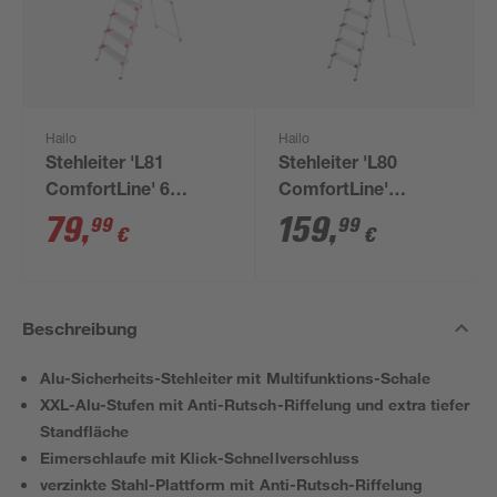
Hailo
Hailo
Stehleiter 'L81
Stehleiter 'L80
ComfortLine' 6
ComfortLine'
Stufen, silbern 128 cm
Aluminium 8 Stufen
79
,
159
,
99
99
€
€
Beschreibung
Alu-Sicherheits-Stehleiter mit Multifunktions-Schale
XXL-Alu-Stufen mit Anti-Rutsch-Riffelung und extra tiefer
Standfläche
Eimerschlaufe mit Klick-Schnellverschluss
verzinkte Stahl-Plattform mit Anti-Rutsch-Riffelung