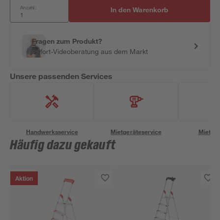
Anzahl:
In den Warenkorb
Fragen zum Produkt?
Sofort-Videoberatung aus dem Markt
Unsere passenden Services
Handwerksservice
Mietgeräteservice
Miettra
Häufig dazu gekauft
Aktion