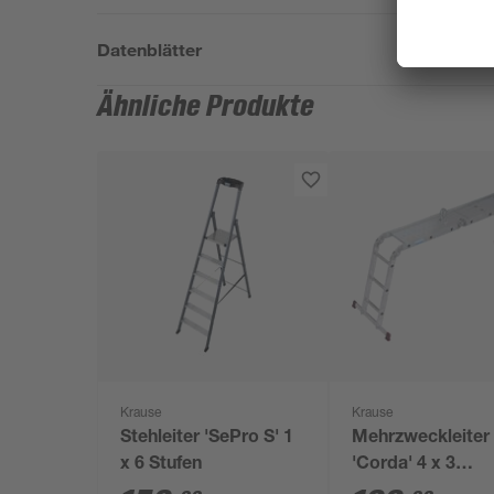
Datenblätter
Ähnliche Produkte
Krause
Krause
Stehleiter 'SePro S' 1
Mehrzweckleiter
x 6 Stufen
'Corda' 4 x 3
Sprossen, 3,50 m