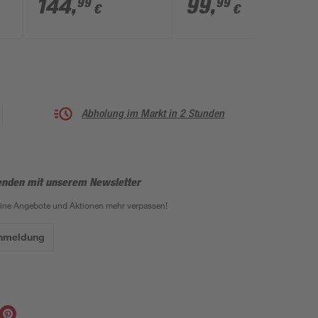
144
,
99
,
99
99
€
€
klappbar
Abholung im Markt in 2 Stunden
enden mit unserem Newsletter
eine Angebote und Aktionen mehr verpassen!
Anmeldung