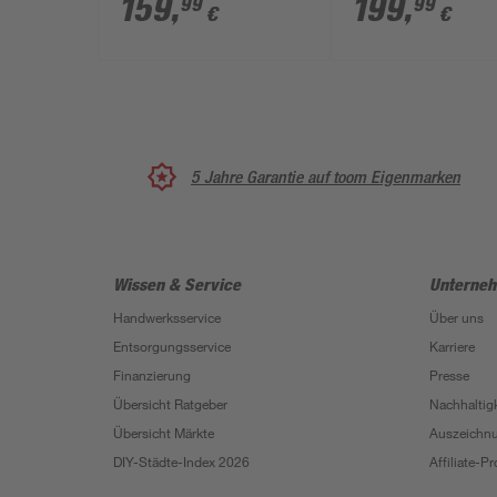
159
,
199
,
99
99
€
€
inkl. Plattform-S
5 Jahre Garantie auf toom Eigenmarken
Wissen & Service
Unterne
Handwerksservice
Über uns
Entsorgungsservice
Karriere
Finanzierung
Presse
Übersicht Ratgeber
Nachhaltigk
Übersicht Märkte
Auszeichn
DIY-Städte-Index 2026
Affiliate-