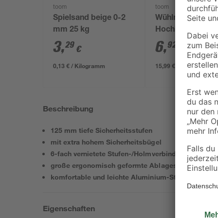
toom
toom
Spielsand beige 0-2
Wühlmausgitter f
mm 25 kg
Hochbeete 2,1 x 
3
,
6
,
29
92
€
€
/ m²
0,13 € / Kilogramm
15,99 € / Pack
Beschreibung
125 mm tiefe Sicherheitsstufen
mit extra hohem Sicherheitsbügel
6-fach vernietete Stufen-/Holmverbindung
große ergonomisch geformte Ablageschale
komfortable und leichte Aluminium-Stehleiter
Eigenschaften