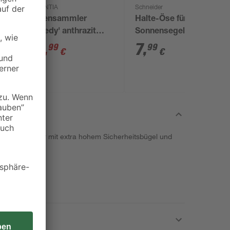
GARANTIA
Schneider
Regensammler
Halte-Öse für
0
'Speedy' anthrazit
Sonnensegel 65 x 40 x
inkl. Zubehör
28 mm
37
,
7
,
99
99
€
€
nium-Stehleiter mit extra hohem Sicherheitsbügel und
eiten.