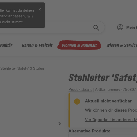
✕
ier kannst du deinen
, falls
Markt anpassen
r nicht stimmt.
Mein 
Sanitär
Garten & Freizeit
Wohnen & Haushalt
Wissen & Servic
Stehleiter 'Safety' 3 Stufen
Stehleiter 'Safet
Produktdetails
| Artikelnummer
:
4750807
Aktuell nicht verfügbar
Wir können dir dieses Produ
Verfügbarkeit in anderen 
Alternative Produkte