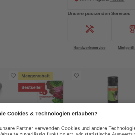
Nicht verfügbar in
Unsere passenden Services
Handwerksservice
Mietgerät
Mengenrabatt
Bestseller