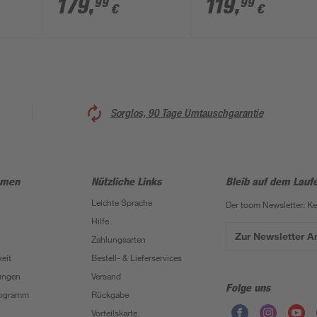
179
,
119
,
99
99
€
€
et
Sorglos, 90 Tage Umtauschgarantie
hmen
Nützliche Links
Bleib auf dem Lauf
Leichte Sprache
Der toom Newsletter: K
Hilfe
Zur Newsletter 
Zahlungsarten
eit
Bestell- & Lieferservices
ungen
Versand
Folge uns
Programm
Rückgabe
Vorteilskarte