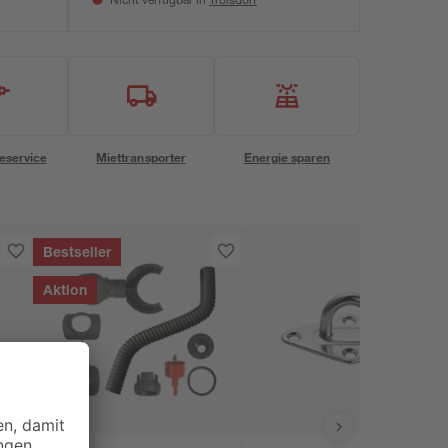
Nicht verfügbar in
eservice
Miettransporter
Energie sparen
Bestseller
Aktion