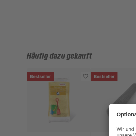
Häufig dazu gekauft
Bestseller
Bestseller