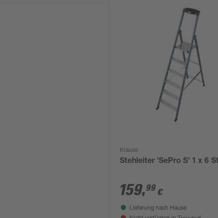
Krause
Stehleiter 'SePro S' 1 x 6 S
159
,
99
€
Lieferung nach Hause
Troisdorf