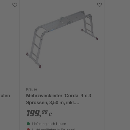
Krause
tufen
Mehrzweckleiter 'Corda' 4 x 3
Sprossen, 3,50 m, inkl.
Plattform-Set
199
,
99
€
Lieferung nach Hause
Troisdorf