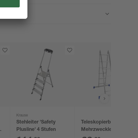
Krause
Stehleiter 'Safety
Teleskopierbarer
Plusline' 4 Stufen
Mehrzweckleiter 4 x 3
Sprossen, 3,3 m,