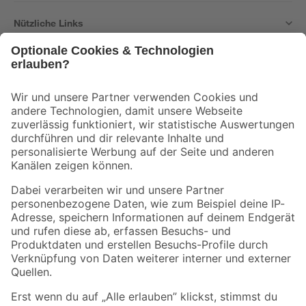
Nützliche Links
Bleib auf dem Laufenden mit unserem Newsletter
Der toom Newsletter: Keine Angebote und Aktionen mehr verpassen!
Zur Newsletter Anmeldung
Folge uns
Zahlungsarten
Versandarten
Sicher einkaufen