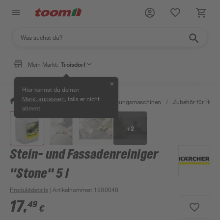
Mein Markt:
Troisdorf
✕
Hier kannst du deinen
, falls er nicht
Markt anpassen
/
Werkstatt & Maschinen
/
Reinigungsmaschinen
/
Zubehör für Rein
stimmt.
+
2
Stein- und Fassadenreiniger
"Stone" 5 l
Produktdetails
| Artikelnummer
:
1500048
17
,
49
€