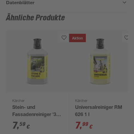
Datenblätter
Ähnliche Produkte
Aktion
Kärcher
Kärcher
Stein- und
Universalreiniger RM
Fassadenreiniger '3-
626 1 l
in-1' RM 611 1 l
7
,
7
,
59
99
€
€