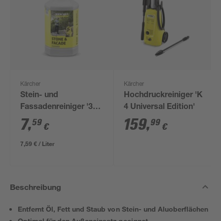
Kärcher
Kärcher
Stein- und
Hochdruckreiniger 'K
Fassadenreiniger '3-
4 Universal Edition'
in-1' RM 611 1 l
7
,
159
,
59
99
€
€
7,59 € / Liter
Beschreibung
Entfernt Öl, Fett und Staub von Stein- und Aluoberflächen
Optimal für den Außeneinsatz geeignet