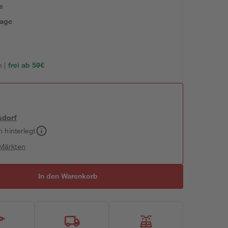
e
tage
 |
frei ab 59€
sdorf
h hinterlegt
 Märkten
In den Warenkorb