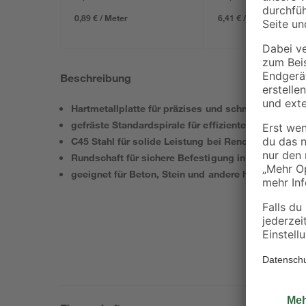
634 x 12 mm
0,89 € / Meter
6,41 € / Pack
Beschreibung
Hartmetallplatte für präzises und schnelles Bohren 
gefräste Standardspirale für effiziente Staubabfuhr
C45 Stahl für solide Leistung bei Renovierungsarbe
Rundschaft für sichere Befestigung in Bohrmaschi
geeignet für Beton, Stein und andere harte Material