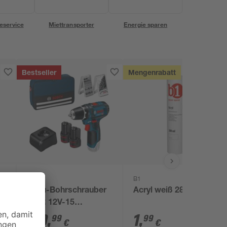
eservice
Miettransporter
Energie sparen
Bestseller
Mengenrabatt
Bosch
B1
Akku-Bohrschrauber
Acryl weiß 280 ml
'GSR 12V-15
Professional' mit 2
119
,
1
,
99
99
€
€