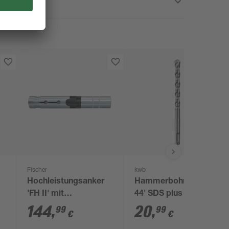
Fischer
kwb
Hochleistungsanker
Hammerbohrer 'HB
'FH II' mit
44' SDS plus Ø 16 x
Innengewinde M8 Ø
210 mm
144
,
20
,
99
99
€
€
12 x 77,5 mm 25