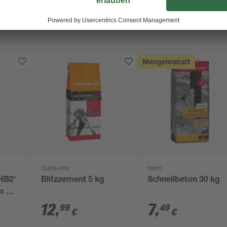
Mengenrabatt
Quick-mix
toom
HB2'
Blitzzement 5 kg
Schnellbeton 30 kg
m Ø
12
,
7
,
99
49
€
€