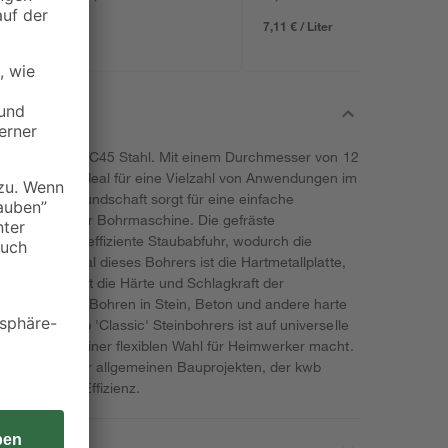
Akkus, Tasche und
Zubehörset
7,11 € / Liter
 hergestellt aus C45 Stahl. Mit einem Durchmesser von 12
 mm ist er ideal für eine Vielzahl von Anwendungen im
ignet. Der Rundschaft sorgt für eine einfache
stigung in der Bohrmaschine. Die gefräste
rleistet eine effiziente Staubabfuhr, wodurch die
iteres Merkmal dieses Bohrers ist die Hartmetallplatte,
ese Platte erhöht die Härte und Schlagkraft der
und schnelles Bohren in Stein, Beton und andere harte
esign des kwb 'Classic' Steinbohrers ist auf universelle
, was ihn zu einer flexiblen Wahl für Heimwerker macht.
allationen oder allgemeinen Bauprojekten, der kwb
ssigkeit und Effizienz.