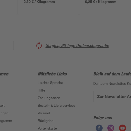
2,60 € / Kilogramm
0,25 € / Kilogramm
Sorglos, 90 Tage Umtauschgarantie
hmen
Nützliche Links
Bleib auf dem Lauf
Leichte Sprache
Der toom Newsletter: K
Hilfe
Zur Newsletter 
Zahlungsarten
eit
Bestell- & Lieferservices
ungen
Versand
Folge uns
Programm
Rückgabe
Vorteilskarte