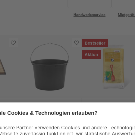
Handwerksservice
Mietgerät
Bestseller
Aktion
toom
tte
Baueimer 12 l
Spielsand beige 0-2
mm 25 kg
90 x
1
,
2
,
69
99
€
€
3,29 €