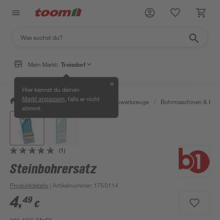
Mein Markt:
Troisdorf
✕
Hier kannst du deinen
, falls er nicht
Markt anpassen
/
Werkstatt & Maschinen
/
Elektrowerkzeuge
/
Bohrmaschinen & Boh
stimmt.
(1)
Steinbohrersatz
Produktdetails
| Artikelnummer
:
1750114
4
,
49
€