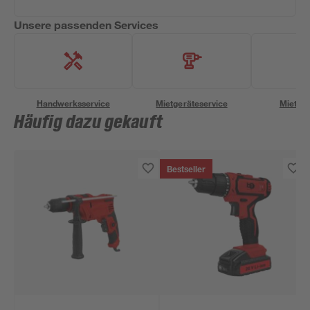
Unsere passenden Services
Handwerksservice
Mietgeräteservice
Miettra
Häufig dazu gekauft
Bestseller