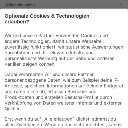
Nützliche Links
Bleib auf dem Laufenden mit unserem Newsletter
Der toom Newsletter: Keine Angebote und Aktionen mehr verpassen!
Zur Newsletter Anmeldung
Folge uns
Zahlungsarten
Versandarten
Sicher einkaufen