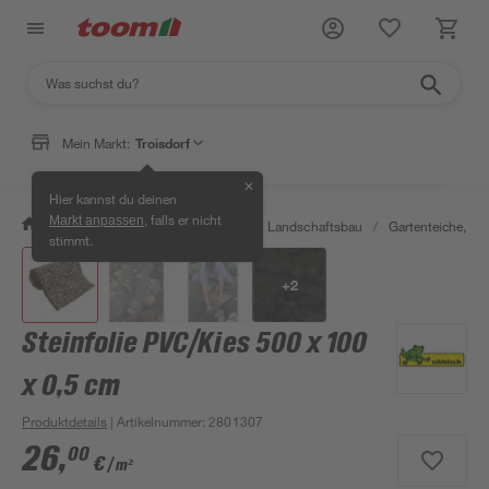
Mein Markt:
Troisdorf
✕
Hier kannst du deinen
, falls er nicht
Markt anpassen
/
Garten & Freizeit
/
Gartenbau & Landschaftsbau
/
Gartenteiche, Br
stimmt.
+
2
Steinfolie PVC/Kies 500 x 100
x 0,5 cm
Produktdetails
| Artikelnummer
:
2801307
26
,
00
€
/ m²