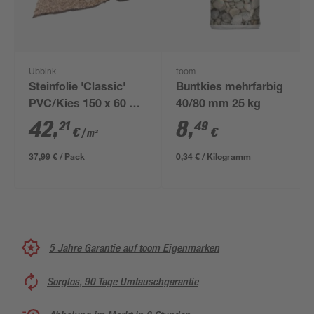
Ubbink
toom
Steinfolie 'Classic'
Buntkies mehrfarbig
PVC/Kies 150 x 60 x
40/80 mm 25 kg
0,6 cm
42
,
8
,
21
49
€
€
/ m²
37,99 € / Pack
0,34 € / Kilogramm
5 Jahre Garantie auf toom Eigenmarken
Sorglos, 90 Tage Umtauschgarantie