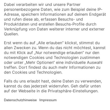
Zahlungsarten
Versandarten
Sicher einkaufen
Jetzt die toom-App herunterladen
Alle Preisangaben in EUR inkl. gesetzl. MwSt.. Die dargestellten Angebote sind unter
Umständen nicht in allen Märkten verfügbar. Die angegebenen Verfügbarkeiten beziehen
sich auf den unter "Mein Markt" ausgewählten toom Baumarkt. Alle Angebote und
Produkte nur solange der Vorrat reicht.
*Paketversand ab 59 € versandkostenfrei, gilt nicht für Artikel mit Speditionsversand, hier
fallen zusätzliche Versandkosten an.