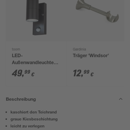
toom
Gardinia
LED-
Träger 'Windsor'
Außenwandleuchte
'Delhi' mit
49
,
12
,
99
99
€
€
Bewegungssensor
450 lm RGB - tunable
white IP 44 Ø 6 x 22
cm
Beschreibung
kaschiert den Teichrand
graue Kiesbeschichtung
leicht zu verlegen