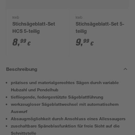
kwb
kwb
Stichsägeblatt-Set
Stichsägeblatt-Set 5-
HCS 5-teilig
teilig
8
,
9
,
99
99
€
€
Beschreibung
präzises und materialgerechtes Sägen durch variable
Hubzahl und Pendelhub
tiefliegende, federgestützte Sägeblattführung
werkzeugloser Sägeblattwechsel mit automatischem
Auswurf
Absaugmöglichkeit durch Anschluss eines Allessaugers
zuschaltbare Späneblasfunktion für freie Sicht auf die
Schnittstelle