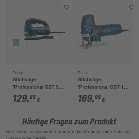
Bosch
Bosch
Stichsäge
Stichsäge
'Professional GST 90
'Professional GST 150
BE' blau 650 W, inkl.
CE' blau 780 W, inkl.
129
,
169
,
99
99
€
€
Transportkoffer
Transportkoffer
Häufige Fragen zum Produkt
Hier findest du Antworten rund um das Produkt, seine Nutzung
und wichtige Details.