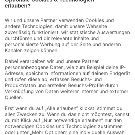
Bleib auf dem Laufenden mit unserem Newsletter
Der toom Newsletter: Keine Angebote und Aktionen mehr verpassen!
Zur Newsletter Anmeldung
Folge uns
Zahlungsarten
Versandarten
Sicher einkaufen
Jetzt die toom-App herunterladen