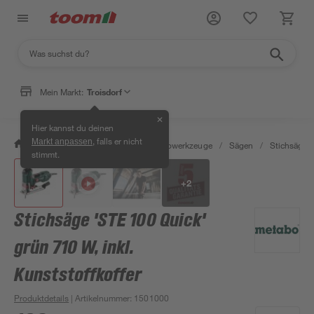
Mein Markt:
Troisdorf
✕
Hier kannst du deinen
, falls er nicht
Markt anpassen
/
Werkstatt & Maschinen
/
Elektrowerkzeuge
/
Sägen
/
Stichsägen
stimmt.
+
2
Stichsäge 'STE 100 Quick'
grün 710 W, inkl.
Kunststoffkoffer
Produktdetails
| Artikelnummer
:
1501000