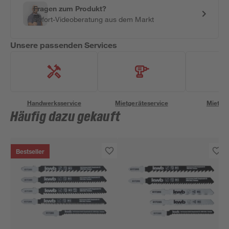
Fragen zum Produkt?
Sofort-Videoberatung aus dem Markt
Unsere passenden Services
Handwerksservice
Mietgeräteservice
Miettra
Häufig dazu gekauft
Bestseller