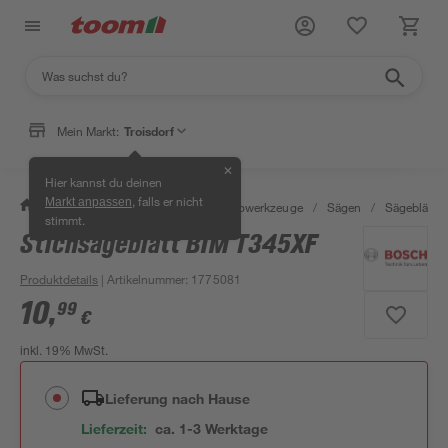
Mein Markt:
Troisdorf
✕
Hier kannst du deinen
, falls er nicht
Markt anpassen
/
Werkstatt & Maschinen
/
Elektrowerkzeuge
/
Sägen
/
Sägeblätter
stimmt.
Stichsägeblatt BIM T345XF
Produktdetails
| Artikelnummer
:
1775081
10
,
99
€
inkl. 19% MwSt.
Lieferung nach Hause
Lieferzeit:
ca. 1-3 Werktage