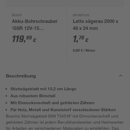
Bosch
binderholz
Akku-Bohrschrauber
Latte sägerau 2000 x
'GSR 12V-15
48 x 24 mm
Professional' mit 2
119
,
1
,
99
78
€
€
Akkus, Tasche und
Zubehörset
0,89 € / Meter
Beschreibung
Stichsägeblatt mit 13,2 cm Länge
Aus robustem Bimetall
Mit Einnockenschaft und gefrästen Zähnen
Für Holz, Metall und Kunststoff verschiedener Stärken
Boschs Stichsägeblatt BIM T345XF mit Einnockenschaft und
gefrästen Zähnen ist jedem Berufshandwerker und Heimwerker
für Arbeiten an verschiedenen Materialien zu empfehlen. Das