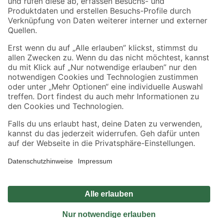
Sicher einkaufen
Jetzt die toom-App herunterladen
Alle Preisangaben in EUR inkl. gesetzl. MwSt.. Die dargestellten Angebote sind unter
Umständen nicht in allen Märkten verfügbar. Die angegebenen Verfügbarkeiten beziehen
sich auf den unter "Mein Markt" ausgewählten toom Baumarkt. Alle Angebote und
Produkte nur solange der Vorrat reicht.
*Paketversand ab 59 € versandkostenfrei, gilt nicht für Artikel mit Speditionsversand, hier
fallen zusätzliche Versandkosten an.
Datenschutz
Privatsphäre
Impressum
AGB
Nutzungsbedingungen
Widerrufsrecht
Vertrag widerrufen
Barrierefreiheit