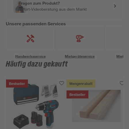
Fragen zum Produkt?
Sofort-Videoberatung aus dem Markt
Unsere passenden Services
Handwerksservice
Mietgeräteservice
Miettra
Häufig dazu gekauft
Bestseller
Mengenrabatt
Bestseller