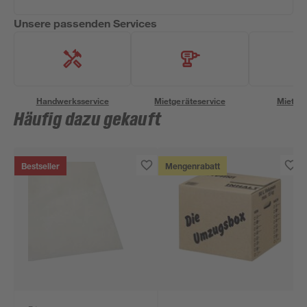
Unsere passenden Services
Handwerksservice
Mietgeräteservice
Miettra
Häufig dazu gekauft
Bestseller
Mengenrabatt