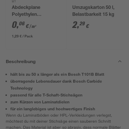
B1
Abdeckplane
Umzugskarton 50 l,
Polyethylen
Belastbarkeit 15 kg
transparent 4 x 5 m
0
,
2
,
06
29
€
€
/ m²
1,29 € / Pack
Beschreibung
hält bis zu 50 x länger als ein Bosch T101B Blatt
überragende Lebensdauer dank Bosch Carbide
Technology
passend für alle T-Schaft-Stichsägen
zum Kürzen von Laminatdielen
für ein langlebiges und hochwertiges Finish
Wenn du Laminatböden oder HPL-Verkleidungen verlegst,
möchtest du mit deiner Stichsäge einen sauberen Schnitt
machen. Das Material ist aber so abrasiv, dass normale Blätter