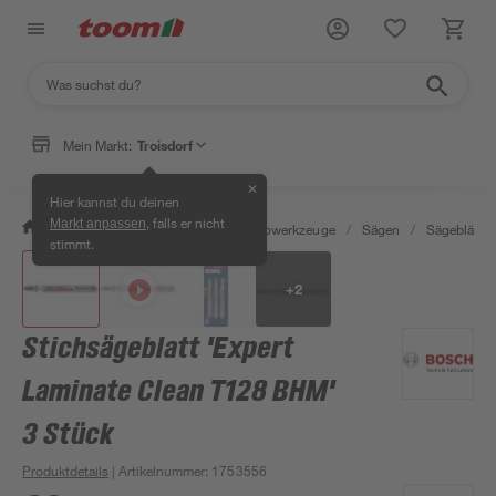
Mein Markt:
Troisdorf
✕
Hier kannst du deinen
, falls er nicht
Markt anpassen
/
Werkstatt & Maschinen
/
Elektrowerkzeuge
/
Sägen
/
Sägeblätter
stimmt.
+
2
Stichsägeblatt 'Expert
Laminate Clean T128 BHM'
3 Stück
Produktdetails
| Artikelnummer
:
1753556