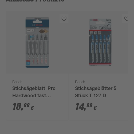
Bosch
Bosch
Stichsägeblatt 'Pro
Stichsägeblätter 5
Hardwood fast
Stück T 127 D
T144DF' 100 mm, 5
18
,
14
,
99
99
€
€
Stück