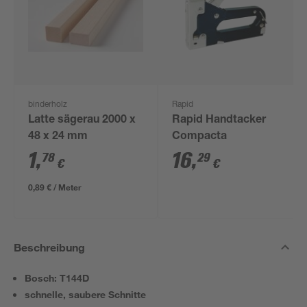
binderholz
Rapid
Latte sägerau 2000 x
Rapid Handtacker
48 x 24 mm
Compacta
1
,
16
,
78
29
€
€
0,89 € / Meter
Beschreibung
Bosch: T144D
schnelle, saubere Schnitte