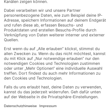
Folge uns
Zahlungsarten
Versandarten
Sicher einkaufen
Jetzt die toom-App herunterladen
Alle Preisangaben in EUR inkl. gesetzl. MwSt.. Die dargestellten Angebote sind unter
Umständen nicht in allen Märkten verfügbar. Die angegebenen Verfügbarkeiten beziehen
sich auf den unter "Mein Markt" ausgewählten toom Baumarkt. Alle Angebote und
Produkte nur solange der Vorrat reicht.
*Paketversand ab 59 € versandkostenfrei, gilt nicht für Artikel mit Speditionsversand, hier