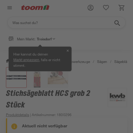
Mein Markt:
Troisdorf
✕
Hier kannst du deinen
, falls er nicht
Markt anpassen
/
Werkstatt & Maschinen
/
Elektrowerkzeuge
/
Sägen
/
Sägeblätter
stimmt.
Stichsägeblatt HCS grob 2
Stück
Produktdetails
| Artikelnummer
:
1800296
Aktuell nicht verfügbar