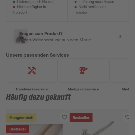
Lieferung nach Hause
Lieferung nach Hause
Nicht verfügbar in
Nicht verfügbar in
Troisdorf
Troisdorf
Fragen zum Produkt?
Sofort-Videoberatung aus dem Markt
Unsere passenden Services
Handwerksservice
Mietgeräteservice
Miettra
Häufig dazu gekauft
Mengenrabatt
Bestseller
Bestseller