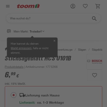
Mein Markt:
Troisdorf
✕
Hier kannst du deinen
, falls er nicht
Markt anpassen
/
Werkstatt & Maschinen
/
Elektrowerkzeuge
/
Sägen
/
Sägeblätter
stimmt.
Stichsägeblatt HCS U101B
Produktdetails
| Artikelnummer
:
1775268
6
,
99
€
inkl. 19% MwSt.
Lieferung nach Hause
Lieferzeit:
ca. 1-3 Werktage