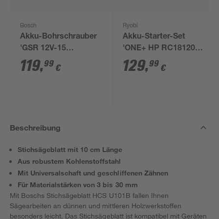
Bosch
Ryobi
Akku-Bohrschrauber
Akku-Starter-Set
'GSR 12V-15
'ONE+ HP RC18120-
Professional' mit 2
150X' 18 V 5,0 Ah mit
119
,
129
,
99
99
€
€
Akkus, Tasche und
Akku und Ladegerät
Zubehörset
Beschreibung
Stichsägeblatt mit 10 cm Länge
Aus robustem Kohlenstoffstahl
Mit Universalschaft und geschliffenen Zähnen
Für Materialstärken von 3 bis 30 mm
Mit Boschs Stichsägeblatt HCS U101B fallen Ihnen
Sägearbeiten an dünnen und mittleren Holzwerkstoffen
besonders leicht. Das Stichsägeblatt ist kompatibel mit Geräten