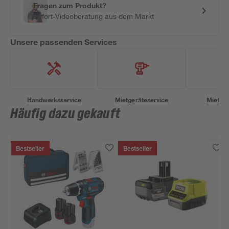
Fragen zum Produkt?
Sofort-Videoberatung aus dem Markt
Unsere passenden Services
Handwerksservice
Mietgeräteservice
Miettra
Häufig dazu gekauft
Bestseller
Bestseller