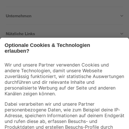
Unternehmen
Nützliche Links
Bleib auf dem Laufenden mit unserem Newsletter
Der toom Newsletter: Keine Angebote und Aktionen mehr verpassen!
Zur Newsletter Anmeldung
Folge uns
Zahlungsarten
Versandarten