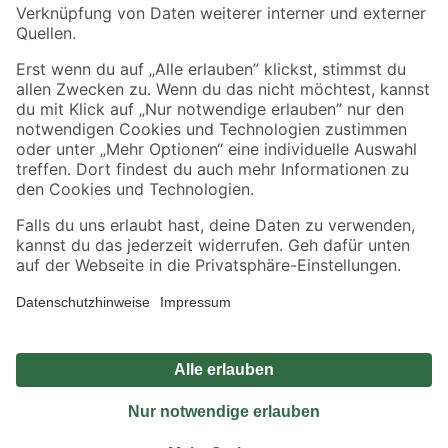
Sicher einkaufen
Jetzt die toom-App herunterladen
Alle Preisangaben in EUR inkl. gesetzl. MwSt.. Die dargestellten Angebote sind unter
Umständen nicht in allen Märkten verfügbar. Die angegebenen Verfügbarkeiten beziehen
sich auf den unter "Mein Markt" ausgewählten toom Baumarkt. Alle Angebote und
Produkte nur solange der Vorrat reicht.
*Paketversand ab 59 € versandkostenfrei, gilt nicht für Artikel mit Speditionsversand, hier
fallen zusätzliche Versandkosten an.
Datenschutz
Privatsphäre
Impressum
AGB
Nutzungsbedingungen
Widerrufsrecht
Vertrag widerrufen
Barrierefreiheit