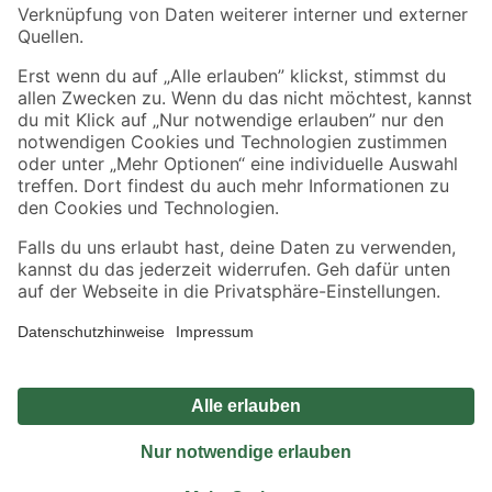
Sicher einkaufen
Jetzt die toom-App herunterladen
Alle Preisangaben in EUR inkl. gesetzl. MwSt.. Die dargestellten Angebote sind unter
Umständen nicht in allen Märkten verfügbar. Die angegebenen Verfügbarkeiten beziehen
sich auf den unter "Mein Markt" ausgewählten toom Baumarkt. Alle Angebote und
Produkte nur solange der Vorrat reicht.
*Paketversand ab 59 € versandkostenfrei, gilt nicht für Artikel mit Speditionsversand, hier
fallen zusätzliche Versandkosten an.
Datenschutz
Privatsphäre
Impressum
AGB
Nutzungsbedingungen
Widerrufsrecht
Vertrag widerrufen
Barrierefreiheit