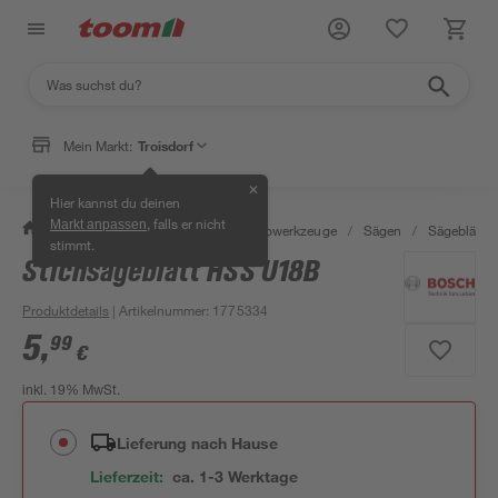
Mein Markt:
Troisdorf
✕
Hier kannst du deinen
, falls er nicht
Markt anpassen
/
Werkstatt & Maschinen
/
Elektrowerkzeuge
/
Sägen
/
Sägeblätter
stimmt.
Stichsägeblatt HSS U18B
Produktdetails
| Artikelnummer
:
1775334
5
,
99
€
inkl. 19% MwSt.
Lieferung nach Hause
Lieferzeit:
ca. 1-3 Werktage