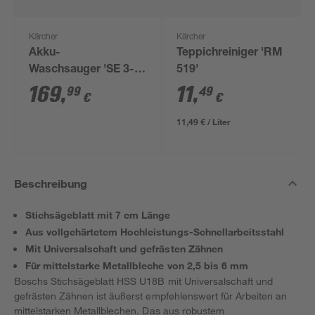
Kärcher
Kärcher
Akku-
Teppichreiniger 'RM
Waschsauger 'SE 3-
519'
18 Compact' ohne
169
,
11
,
99
49
€
€
Akku und Ladegerät
11,49 € / Liter
Beschreibung
Stichsägeblatt mit 7 cm Länge
Aus vollgehärtetem Hochleistungs-Schnellarbeitsstahl
Mit Universalschaft und gefrästen Zähnen
Für mittelstarke Metallbleche von 2,5 bis 6 mm
Boschs Stichsägeblatt HSS U18B mit Universalschaft und
gefrästen Zähnen ist äußerst empfehlenswert für Arbeiten an
mittelstarken Metallblechen. Das aus robustem