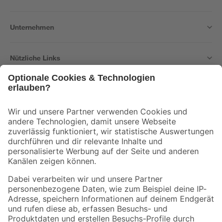
Unternehmen
Nützliche Links
Bleib auf dem Laufenden mit unserem Newsletter
Der toom Newsletter: Keine Angebote und Aktionen mehr verpassen!
Zur Newsletter Anmeldung
Folge uns
Zahlungsarten
Versandarten