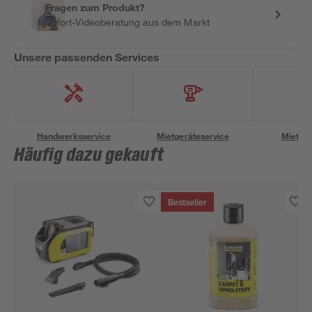
Fragen zum Produkt?
Sofort-Videoberatung aus dem Markt
Unsere passenden Services
Handwerksservice
Mietgeräteservice
Miettra
Häufig dazu gekauft
Bestseller