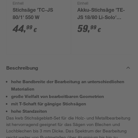
Einhell
Einhell
Stichsäge 'TC-JS
Akku-Stichsäge 'TE-
80/1' 550 W
JS 18/80 Li-Solo'
ohne Akku und
44
,
59
,
99
99
€
€
Ladegerät
Beschreibung
hohe Bandbreite der Bearbeitung an unterschiedlichen
Materialien
große Vielfalt von bearbeitbaren Geometrien
mit T-Schaft für gängige Stichsägen
hohe Standzeiten
Das kwb Stichsägeblatt-Set für die Holz- und Metallbearbeitung
ist hervorragend geeignet für das Sägen von Blechen und
Lochblechen bis 3 mm Dicke. Das Spektrum der Bearbeitung
reicht weiter von Buntmetallen über Aluminium bis hin zu