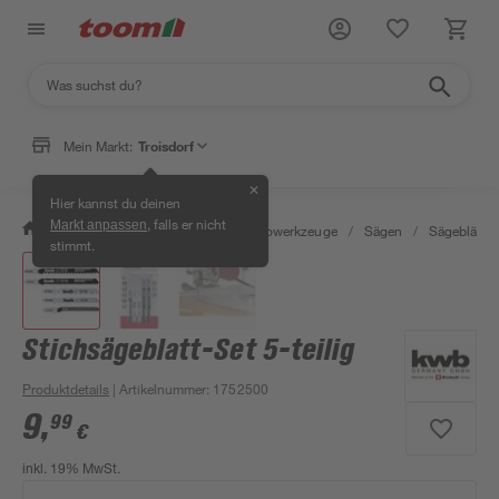
Mein Markt:
Troisdorf
✕
Hier kannst du deinen
, falls er nicht
Markt anpassen
/
Werkstatt & Maschinen
/
Elektrowerkzeuge
/
Sägen
/
Sägeblätter
stimmt.
Stichsägeblatt-Set 5-teilig
Produktdetails
| Artikelnummer
:
1752500
9
,
99
€
inkl. 19% MwSt.