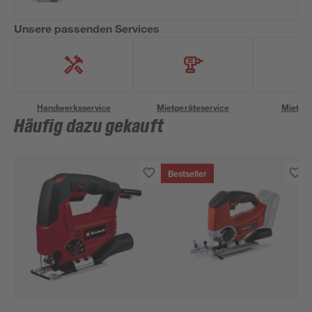
Unsere passenden Services
Handwerksservice
Mietgeräteservice
Miettra
Häufig dazu gekauft
Bestseller