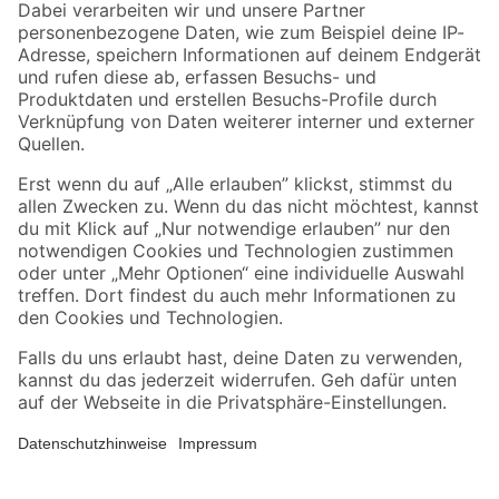
Zahlungsarten
Versandarten
Sicher einkaufen
Jetzt die toom-App herunterladen
Alle Preisangaben in EUR inkl. gesetzl. MwSt.. Die dargestellten Angebote sind unter
Umständen nicht in allen Märkten verfügbar. Die angegebenen Verfügbarkeiten beziehen
sich auf den unter "Mein Markt" ausgewählten toom Baumarkt. Alle Angebote und
Produkte nur solange der Vorrat reicht.
*Paketversand ab 59 € versandkostenfrei, gilt nicht für Artikel mit Speditionsversand, hier
fallen zusätzliche Versandkosten an.