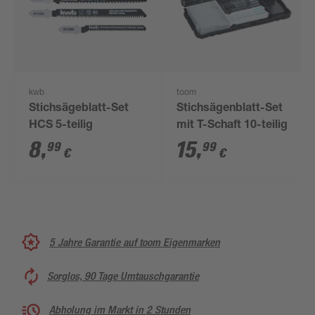
kwb
toom
Stichsägeblatt-Set
Stichsägenblatt-Set
HCS 5-teilig
mit T-Schaft 10-teilig
8
,
15
,
99
99
€
€
5 Jahre Garantie auf toom Eigenmarken
Sorglos, 90 Tage Umtauschgarantie
Abholung im Markt in 2 Stunden