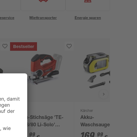
eservice
Miettransporter
Energie sparen
Bestseller
Einhell
Kärcher
k
Akku-Stichsäge 'TE-
Akku-
JS 18/80 Li-Solo'
Waschsauger 'SE 3-
ohne Akku und
18 Compact' ohne
59
,
169
,
99
99