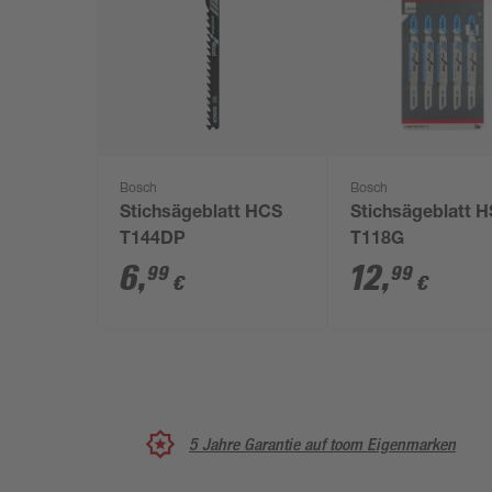
Bosch
Bosch
Stichsägeblatt HCS
Stichsägeblatt 
T144DP
T118G
6
,
12
,
99
99
€
€
5 Jahre Garantie auf toom Eigenmarken