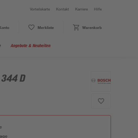
Vorteilskarte
Kontakt
Karriere
Hilfe
Konto
Merkliste
Warenkorb
e
Angebote & Neuheiten
 344 D
e
tage