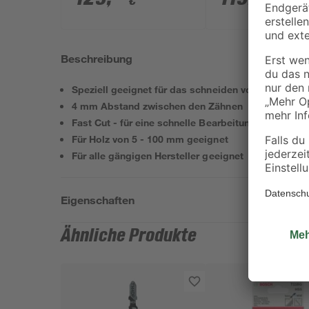
€
€
Akku und Ladegerät
Akkus, Tasche u
Zubehörset
Beschreibung
Speziell geeignet für das schneiden von Holz
4 mm Abstand zwischen den Zähnen
Fast Cut - für eine schnelle Bearbeitung
Für Holz von 5 - 100 mm geeignet
Für alle gängigen Hersteller geeignet
Eigenschaften
Ähnliche Produkte