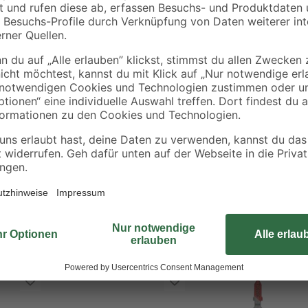
€
€
nd
18 V 2,5 Ah