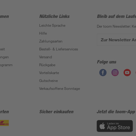
hmen
Nützliche Links
Bleib auf dem Lauf
Leichte Sprache
Der toom Newsletter: K
Hilfe
Zur Newsletter 
Zahlungsarten
eit
Bestell- & Lieferservices
ungen
Versand
Folge uns
Programm
Rückgabe
Vorteilskarte
Gutscheine
Verkaufsoffene Sonntage
rten
Sicher einkaufen
Jetzt die toom-App