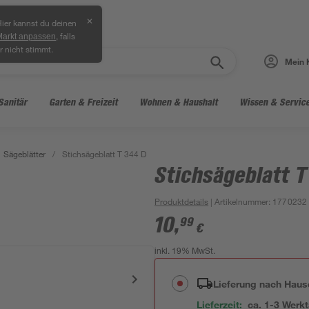
✕
ier kannst du deinen
, falls
Markt anpassen
r nicht stimmt.
Mein 
Sanitär
Garten & Freizeit
Wohnen & Haushalt
Wissen & Servic
Sägeblätter
/
Stichsägeblatt T 344 D
Stichsägeblatt T
Produktdetails
| Artikelnummer
:
1770232
10
,
99
€
inkl. 19% MwSt.
Lieferung nach Haus
Lieferzeit:
ca. 1-3 Werk