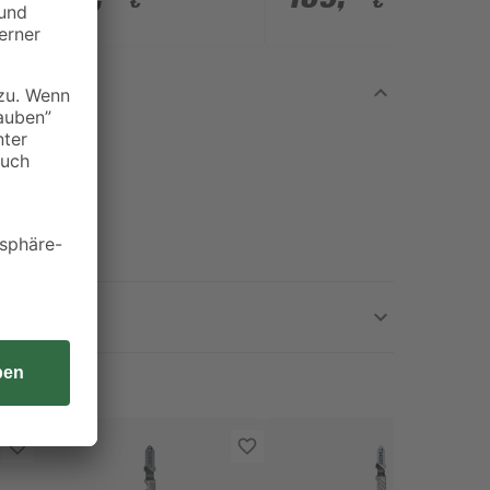
€
€
Ladegerät
Akku und Ladegerät