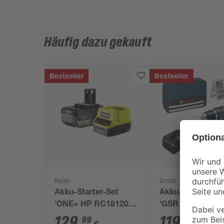
Häufig dazu gekauft
Bestseller
Bestseller
Ryobi
Bosch
Akku-Starter-Set
Akku-Bohrschra
'ONE+ HP RC18120-
'GSR 12V-15
150X' 18 V 5,0 Ah mit
Professional' mit
129
,
119
,
99
99