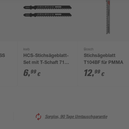
kwb
Bosch
HSS
HCS-Stichsägeblatt-
Stichsägeblatt
Set mit T-Schaft 71
T104BF für PMMA
mm 2-teilig
6
,
12
,
99
99
€
€
Sorglos, 90 Tage Umtauschgarantie