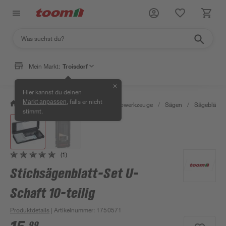
Mein Markt:
Troisdorf
✕
Hier kannst du deinen
, falls er nicht
Markt anpassen
/
Werkstatt & Maschinen
/
Elektrowerkzeuge
/
Sägen
/
Sägeblätter
stimmt.
(1)
Stichsägenblatt-Set U-
Schaft 10-teilig
Produktdetails
| Artikelnummer
:
1750571
99