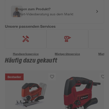
Fragen zum Produkt?
Sofort-Videoberatung aus dem Markt
Unsere passenden Services
Handwerksservice
Mietgeräteservice
Miettra
Häufig dazu gekauft
Bestseller