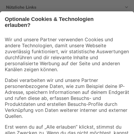
Nützliche Links
Bleib auf dem Laufenden mit unserem Newsletter
Der toom Newsletter: Keine Angebote und Aktionen mehr verpassen!
Zur Newsletter Anmeldung
Folge uns
Zahlungsarten
Versandarten
Sicher einkaufen