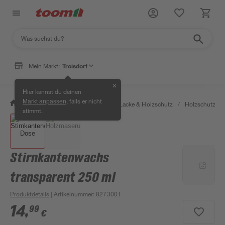
Mein Markt:
Troisdorf
✕
Hier kannst du deinen
, falls er nicht
Markt anpassen
/
Bauen & Renovieren
/
Farben, Lacke & Holzschutz
/
Holzschutz & 
stimmt.
Stirnkantenwachs
transparent 250 ml
Produktdetails
| Artikelnummer
:
8273001
14
,
99
€