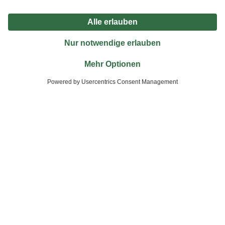
Unternehmen
Nützliche Links
Bleib auf dem Laufenden mit unserem Newsletter
Der toom Newsletter: Keine Angebote und Aktionen mehr verpassen!
Zur Newsletter Anmeldung
Folge uns
Zahlungsarten
Versandarten