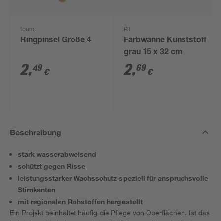
toom
B1
Ringpinsel Größe 4
Farbwanne Kunststoff
grau 15 x 32 cm
2
,
2
,
49
69
€
€
Beschreibung
stark wasserabweisend
schützt gegen Risse
leistungsstarker Wachsschutz speziell für anspruchsvolle
Stirnkanten
mit regionalen Rohstoffen hergestellt
Ein Projekt beinhaltet häufig die Pflege von Oberflächen. Ist das