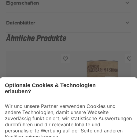
Eigenschaften
Datenblätter
Ähnliche Produkte
toom
toom
Dänisches Öl
Terrassen-Öl