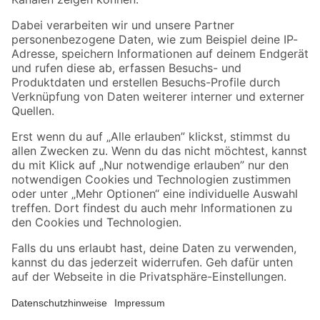
transparent 750 ml
douglasienfarben 2,5 l
17
,
37
,
99
99
€
€
23,99 € / Liter
15,20 € / Liter
5 Jahre Garantie auf toom Eigenmarken
Sorglos, 90 Tage Umtauschgarantie
Abholung im Markt in 2 Stunden
Wissen & Service