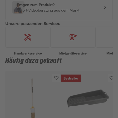
Fragen zum Produkt?
Sofort-Videoberatung aus dem Markt
Unsere passenden Services
Handwerksservice
Mietgeräteservice
Miettra
Häufig dazu gekauft
Bestseller