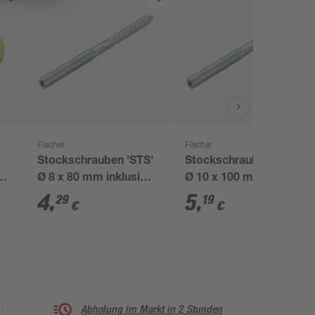
Fischer
Fischer
Stockschrauben 'STS'
Stockschrauben 'STS'
4
Ø 8 x 80 mm inklusive
Ø 10 x 100 mm
UX-Dübel, 4 Stück
inklusive UX-Dübel, 4
4
,
5
,
29
19
€
€
Stück
Abholung im Markt in 2 Stunden