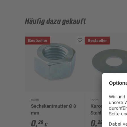
Häufig dazu gekauft
Bestseller
Bestseller
toom
toom
Sechskantmutter Ø 8
Karosserieschei
mm
Stahl 24 x 8,4 m
0
,
0
,
29
29
€
€