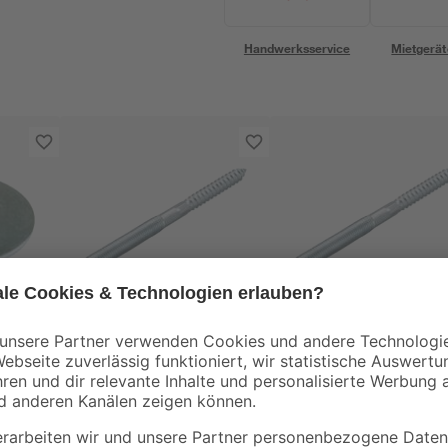
Handwerksservice
Mietgerät
Fischer
Fischer
be
Stockschrauben 'STS'
Stockschrauben 'ST
m
Ø 8 x 80 mm inklusive
Ø 8 x 120 mm
UX-Dübel, 4 Stück
inklusive UX-Dübel, 
4
,
4
,
29
79
€
€