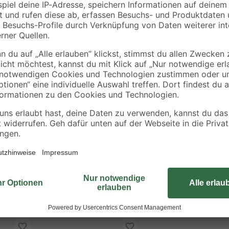
Stück
Der fischer Universaldübel UX ist 
Porenbeton, in Mauerwerk und Gips
verknotet der Dübel. In der Verpa
ten
Durchmesser und der richtigen Län
die Stockschraube optimal zum Düb
sich beispielsweise Rohrleitungen