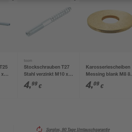
toom
 T25
Stockschrauben T27
Karosseriescheiben
 x
Stahl verzinkt M10 x
Messing blank M8 8,
80 mm 4 Stück
mm 8 Stück
4
,
4
,
99
09
€
€
Sorglos, 90 Tage Umtauschgarantie