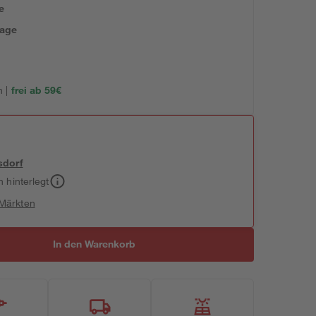
e
tage
 |
frei ab 59€
sdorf
h hinterlegt
 Märkten
In den Warenkorb