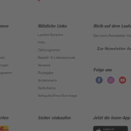
hmen
Nützliche Links
Bleib auf dem Lauf
Leichte Sprache
Der toom Newsletter: K
Hilfe
Zur Newsletter 
Zahlungsarten
eit
Bestell- & Lieferservices
ungen
Versand
Folge uns
Programm
Rückgabe
Vorteilskarte
Gutscheine
Verkaufsoffene Sonntage
rten
Sicher einkaufen
Jetzt die toom-App