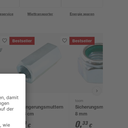
eservice
Miettransporter
Energie sparen
Bestseller
Bestseller
toom
toom
S'
Verlängerungsmuttern
Sicherungsmuttern Ø
Ø 0,8 cm
8 mm
4
1
,
0
,
69
33
€
€