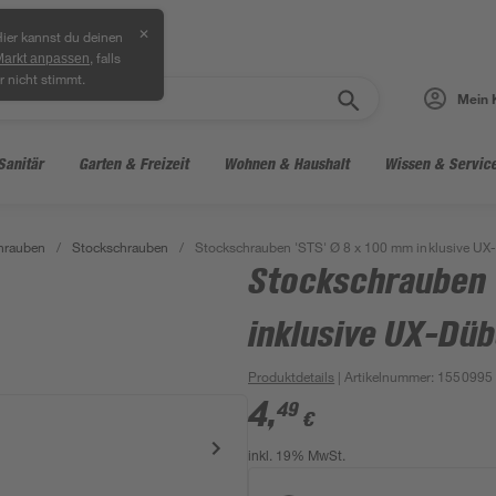
✕
ier kannst du deinen
, falls
Markt anpassen
r nicht stimmt.
Mein 
Sanitär
Garten & Freizeit
Wohnen & Haushalt
Wissen & Servic
hrauben
/
Stockschrauben
/
Stockschrauben 'STS' Ø 8 x 100 mm inklusive UX-
Stockschrauben 
inklusive UX-Düb
Produktdetails
| Artikelnummer
:
1550995
4
,
49
€
inkl. 19% MwSt.