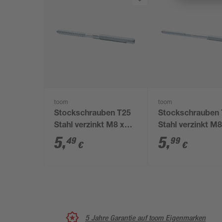
toom
toom
Stockschrauben T25
Stockschrauben
Stahl verzinkt M8 x
Stahl verzinkt M8
120 mm 4 Stück
140 mm 4 Stück
5
,
5
,
49
99
€
€
5 Jahre Garantie auf toom Eigenmarken