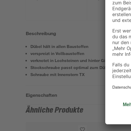
Beschreibung
Dübel hält in allen Baustoffen
verspreizt in Vollbaustoffen
verknotet in Lochsteinen und hinter Gipskartonplat
Stockschraube passt optimal zum Dübel
Schraube mit Innenstern TX
Eigenschaften
Ähnliche Produkte