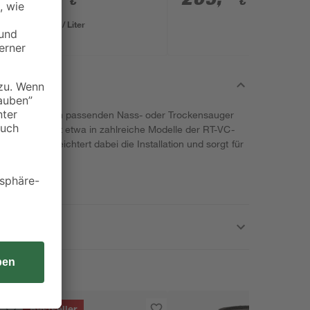
€
€
7,59 € / Liter
ination mit einem passenden Nass- oder Trockensauger
sich das Produkt etwa in zahlreiche Modelle der RT-VC-
mmiband erleichtert dabei die Installation und sorgt für