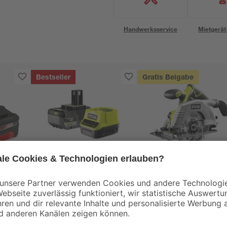
Handwerksservice
Mietgerät
Bestseller
Gratis Beigabe
Ryobi
Ryobi
pack
Akku-Starter-Set
Akku-Handkreissäg
h 2
'ONE+ HP RC18120-
'ONE+ R18CS-0' ohn
150X' 18 V 5,0 Ah mit
Akku, Ø 165 mm
129
,
99
,
99
99