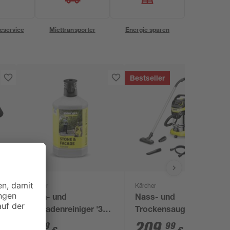
eservice
Miettransporter
Energie sparen
Bestseller
Kärcher
Kärcher
e
Stein- und
Nass- und
e
Fassadenreiniger '3-
Trockensauger 'WD 6
in-1' RM 611 1 l
P S V-30/6/22/T'
7
,
209
,
59
99