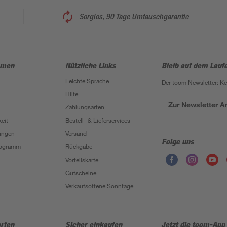
Sorglos, 90 Tage Umtauschgarantie
hmen
Nützliche Links
Bleib auf dem Lauf
Leichte Sprache
Der toom Newsletter: K
Hilfe
Zur Newsletter 
Zahlungsarten
eit
Bestell- & Lieferservices
ungen
Versand
Folge uns
Programm
Rückgabe
Vorteilskarte
Gutscheine
Verkaufsoffene Sonntage
rten
Sicher einkaufen
Jetzt die toom-App