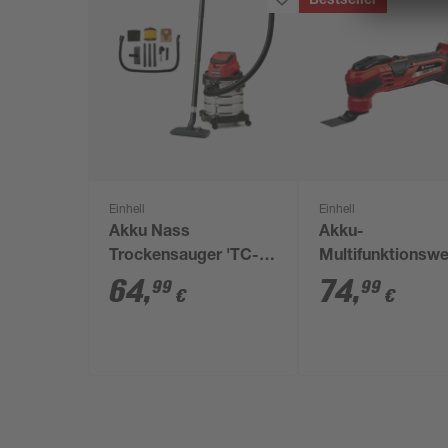
Bestseller
Einhell
Einhell
Akku Nass
Akku-
Trockensauger 'TC-
Multifunktionsw
VC 18/20 Li Solo
'VARRITO' ohne 
64
,
74
,
99
99
€
€
Power X-Change'
und Ladegerät