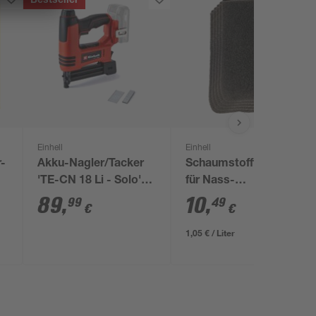
Bestseller
Einhell
Einhell
-
Akku-Nagler/Tacker
Schaumstofffilter 10 l
'TE-CN 18 Li - Solo'
für Nass-
et
ohne Akku und
Trockensauger 5er-
89
,
10
,
99
49
€
€
Ladegerät
Set
1,05 € / Liter