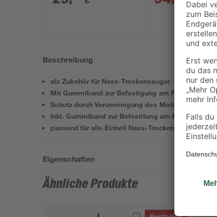
€
€
59,99 
18 V 2,5 Ah
Beschreibung
als Zubehör für Nass-Trockensauger
Mit Gummiband zur Befestigung am Filterkorb
Schutz durch Verunreinigung des Motors
Inkl. Gummiband zur Befestitung am Filterkorb
passend für alle Einhell Nass-Trockensauger
Eigenschaften
Ähnliche Produkte