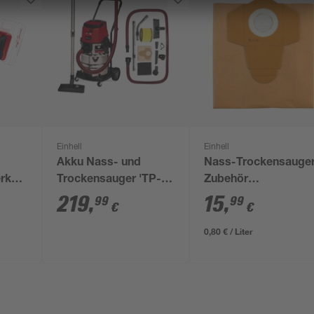
Einhell
Einhell
Akku Nass- und
Nass-Trockensauger
erkzeug
Trockensauger 'TP-
Zubehör
Akku
VC 36/30 S Auto-Solo'
Schmutzfangsack-S
219
,
15
,
99
99
€
€
ohne Akku
20 l 5-teilig
0,80 € / Liter