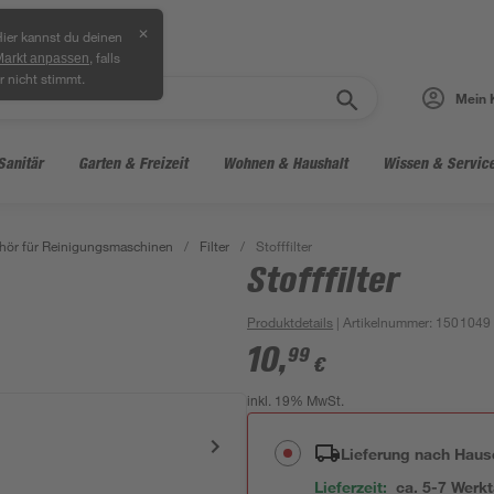
✕
ier kannst du deinen
, falls
Markt anpassen
r nicht stimmt.
Mein 
Sanitär
Garten & Freizeit
Wohnen & Haushalt
Wissen & Servic
hör für Reinigungsmaschinen
/
Filter
/
Stofffilter
Stofffilter
Produktdetails
| Artikelnummer
:
1501049
10
,
99
€
inkl. 19% MwSt.
Lieferung nach Haus
Lieferzeit:
ca. 5-7 Werk