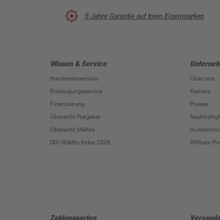
5 Jahre Garantie auf toom Eigenmarken
Wissen & Service
Unterne
Handwerksservice
Über uns
Entsorgungsservice
Karriere
Finanzierung
Presse
Übersicht Ratgeber
Nachhaltigk
Übersicht Märkte
Auszeichn
DIY-Städte-Index 2026
Affiliate-
Zahlungsarten
Versanda