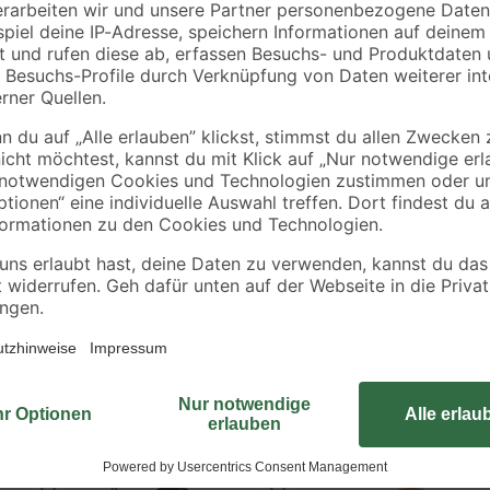
€
€
€
Akku und Ladegerät
Dieser Stofffilter dient der Komb
des Herstellers Einhell. So lässt 
Serie einbauen. Ein praktisches Gu
einen sicheren Halt im Gerät.