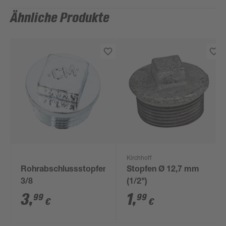
Ähnliche Produkte
Kirchhoff
Rohrabschlussstopfen
Stopfen Ø 12,7 mm
3/8
(1/2")
3
,
1
,
99
99
€
€