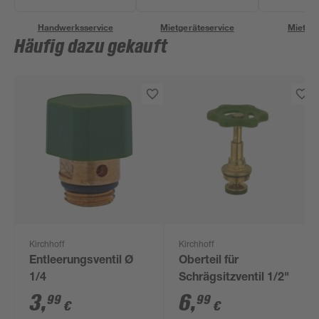
Handwerksservice
Mietgeräteservice
Miettra
Häufig dazu gekauft
Kirchhoff
Kirchhoff
Entleerungsventil Ø
Oberteil für
1/4
Schrägsitzventil 1/2"
3
,
6
,
99
99
€
€