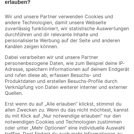
Bleib auf dem Laufenden mit unserem Newsletter
Der toom Newsletter: Keine Angebote und Aktionen mehr verpassen!
Zur Newsletter Anmeldung
Folge uns
Zahlungsarten
Versandarten
Sicher einkaufen
Jetzt die toom-App herunterladen