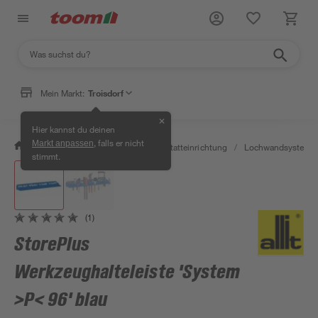
Mein Markt:
Troisdorf
✕
Hier kannst du deinen
, falls er nicht
Markt anpassen
/
Werkstatt & Maschinen
/
Werkstatteinrichtung
/
Lochwandsysteme
stimmt.
(1)
StorePlus
Werkzeughalteleiste 'System
>P< 96' blau