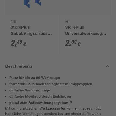
Allit
Allit
StorePlus
StorePlus
Gabel/Ringschlüsselhalter
Universalwerkzeughalter
'Flex P 8' gelb
'Flex P 24' gelb 23 x
2
,
2
,
39
39
€
€
9,5 x 4,5 cm
Beschreibung
Platz für bis zu 96 Werkzeuge
formstabil aus hochschlagfestem Polypropylen
einfache Wandmontage
einfache Montage durch Einhängen
passt zum Aufbewahrungssystem P
Mit dem praktischen Werkzeughalter können insgesamt 96
handliche Werkzeuge übersichtlich und sicher aufbewahrt