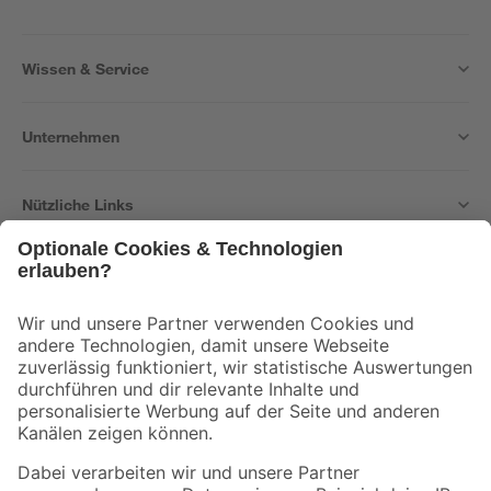
Wissen & Service
Unternehmen
Nützliche Links
Bleib auf dem Laufenden mit unserem Newsletter
Der toom Newsletter: Keine Angebote und Aktionen mehr verpassen!
Zur Newsletter Anmeldung
Folge uns