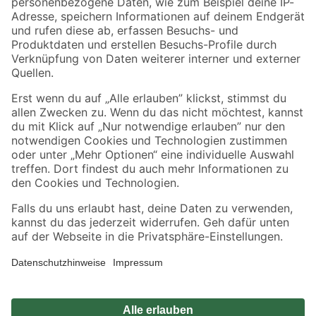
Zahlungsarten
Versandarten
Sicher einkaufen
Jetzt die toom-App herunterladen
Alle Preisangaben in EUR inkl. gesetzl. MwSt.. Die dargestellten Angebote sind unter
Umständen nicht in allen Märkten verfügbar. Die angegebenen Verfügbarkeiten beziehen
sich auf den unter "Mein Markt" ausgewählten toom Baumarkt. Alle Angebote und
Produkte nur solange der Vorrat reicht.
*Paketversand ab 59 € versandkostenfrei, gilt nicht für Artikel mit Speditionsversand, hier
fallen zusätzliche Versandkosten an.
Datenschutz
Privatsphäre
Impressum
AGB