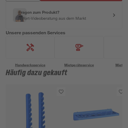
Fragen zum Produkt?
Sofort-Videoberatung aus dem Markt
Unsere passenden Services
Handwerksservice
Mietgeräteservice
Miettra
Häufig dazu gekauft