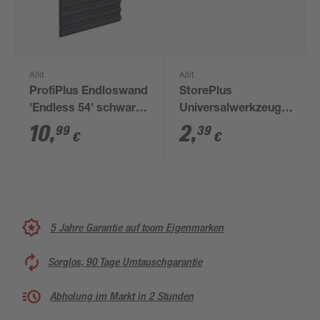
Allit
Allit
ProfiPlus Endloswand
StorePlus
'Endless 54' schwarz
Universalwerkzeughalter
45 x 2 x 54 cm
'Flex P 24' gelb 23 x
10
,
2
,
99
39
€
€
9,5 x 4,5 cm
5 Jahre Garantie auf toom Eigenmarken
Sorglos, 90 Tage Umtauschgarantie
Abholung im Markt in 2 Stunden