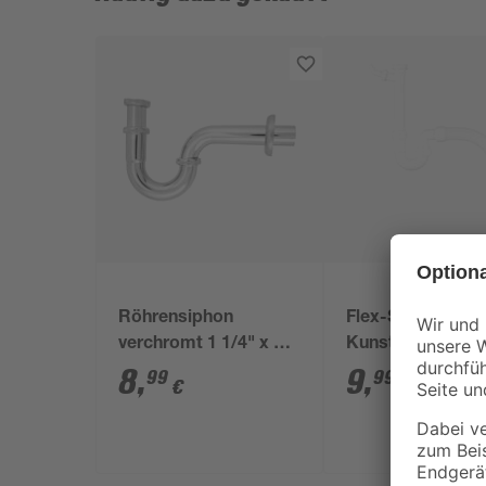
Röhrensiphon
Flex-Siphon
verchromt 1 1/4" x 32
Kunststoff weiß 1
mm
x 40/50 mm
8
,
9
,
99
99
€
€