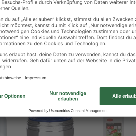
Der Strahlregler HC 17 "Full Flow"
M16-Gewinde. Anders als herkömml
ausgestattet und daher kaum kalka
tz
Gleichzeitig kann das Sieb nicht
Sie jedoch, dass sich der Strahlre
Kohlebadöfen eignet.