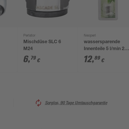
Perlator
Neoperl
Mischdüse SLC 6
wassersparende
M24
Innenteile 5 l/min 2
Stk.
6
,
12
,
79
89
€
€
Sorglos, 90 Tage Umtauschgarantie