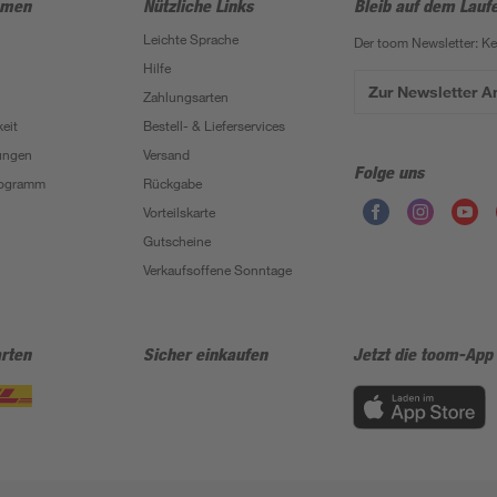
hmen
Nützliche Links
Bleib auf dem Lauf
Leichte Sprache
Der toom Newsletter: K
Hilfe
Zur Newsletter 
Zahlungsarten
eit
Bestell- & Lieferservices
ungen
Versand
Folge uns
Programm
Rückgabe
Vorteilskarte
Gutscheine
Verkaufsoffene Sonntage
rten
Sicher einkaufen
Jetzt die toom-App