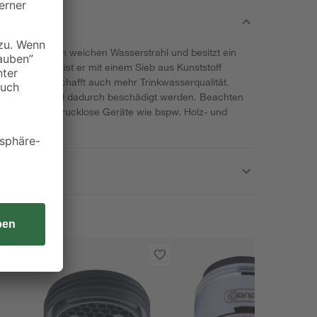
 sorgt für einen weichen Wasserstrahl und besitzt ein
iche Regler ist er mit einem Sieb aus Kunststoff
nfällig. Das schafft auch mehr Trinkwasserqualität.
 eingedrückt und dadurch beschädigt werden. Beachten
gler nicht für drucklose Geräte wie bspw. Holz- und