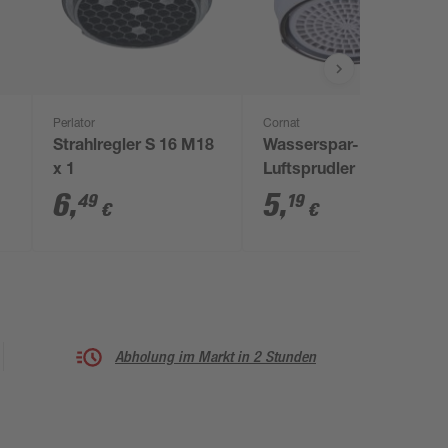
Perlator
Cornat
Strahlregler S 16 M18
Wasserspar-
x 1
Luftsprudler M24 x 1
selbstreinigend 7,5-9 l
6
,
5
,
49
19
€
€
Abholung im Markt in 2 Stunden