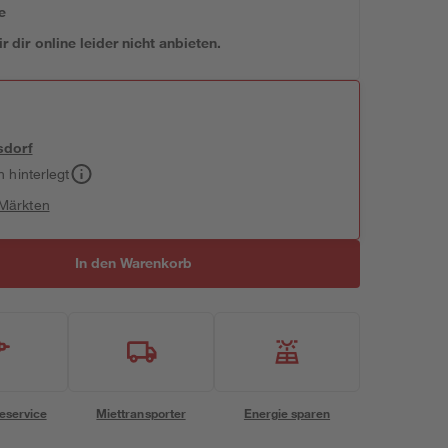
e
 dir online leider nicht anbieten.
sdorf
h hinterlegt
 Märkten
In den Warenkorb
eservice
Miettransporter
Energie sparen