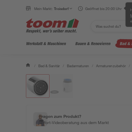
Mein Markt:
Troisdorf
Geöffnet bis 20:00 Uhr
H
e
Werkstatt & Maschinen
Bauen & Renovieren
Bad & 
/
Bad & Sanitär
/
Badarmaturen
/
Armaturenzubehör
/
Fragen zum Produkt?
Sofort-Videoberatung aus dem Markt