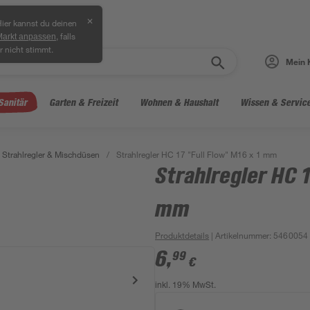
✕
ier kannst du deinen
, falls
Markt anpassen
r nicht stimmt.
Mein 
Sanitär
Garten & Freizeit
Wohnen & Haushalt
Wissen & Servic
Strahlregler & Mischdüsen
/
Strahlregler HC 17 "Full Flow" M16 x 1 mm
Strahlregler HC 1
mm
Produktdetails
| Artikelnummer
:
5460054
6
,
99
€
inkl. 19% MwSt.