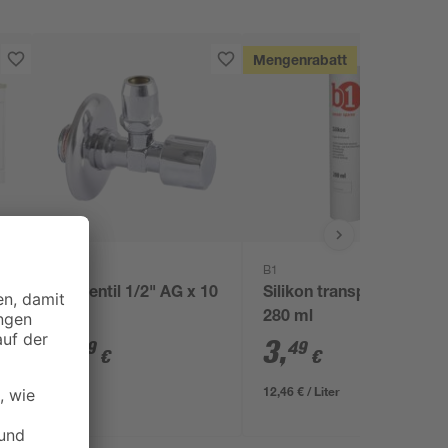
Mengenrabatt
B1
Eckventil 1/2" AG x 10
Silikon transparent
mm
280 ml
3
,
3
,
79
49
€
€
12,46 € / Liter