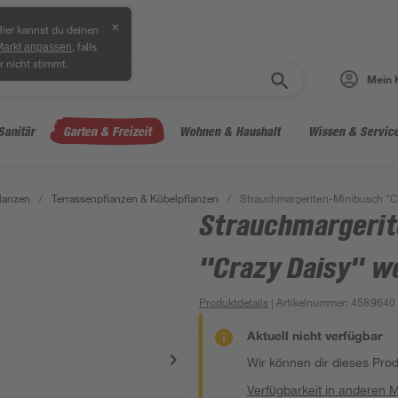
✕
ier kannst du deinen
, falls
Markt anpassen
r nicht stimmt.
Mein 
Sanitär
Garten & Freizeit
Wohnen & Haushalt
Wissen & Servic
lanzen
/
Terrassenpflanzen & Kübelpflanzen
/
Strauchmargeriten-Minibusch "C
Strauchmargerit
"Crazy Daisy" w
Produktdetails
| Artikelnummer
:
4589640
Aktuell nicht verfügbar
Wir können dir dieses Produ
Verfügbarkeit in anderen 