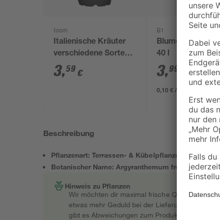
toom
B1
Italienische Kräuter
Blumenerde torff
verschiedene Sorten
40 l
14 cm Topf
3
,
3
,
59
99
€
€
0,10 € / Liter
Beschreibung
Pflanzenart: Terrassen- & Kübelpflanzen
Botanischer Name: Argyranthemum frutescens
Hinweis zu Pflanzen
Wir möchten dir maximal frische Qualität garant
etwas mehr Geduld bei der Lieferung bitten müss
gibt es Abweichungen zum Produktfoto.