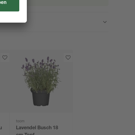
toom
u
Lavendel Busch 18