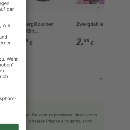
toom
e
Zauberglöckchen
Zwergdahlie
ungefüllt
verschiedene Farben
3
,
2
,
69
99
€
€
12 cm Topf
rekt beim Gärtner. Da kann es passieren, dass wir um
s Naturprodukt ist jede Pflanze einzigartig, somit