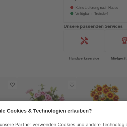
Keine Lieferung nach Hause
Troisdorf
Verfügbar in
Unsere passenden Services
Handwerksservice
Mietgerät