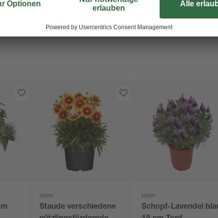
toom
toom
cm
Staude verschiedene
Schopf-Lavendel bla