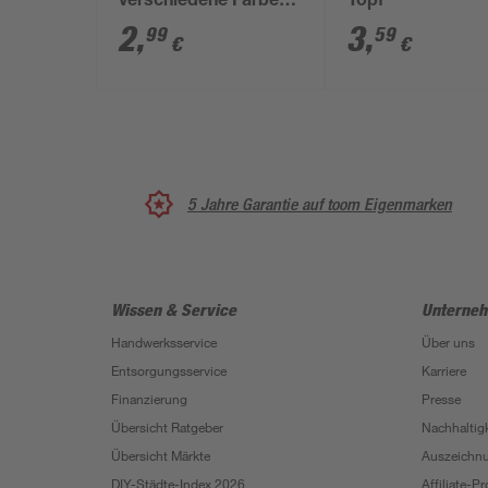
verschiedene Farben
Topf
10,5 cm Topf
2
,
3
,
99
59
€
€
5 Jahre Garantie auf toom Eigenmarken
Wissen & Service
Unterne
Handwerksservice
Über uns
Entsorgungsservice
Karriere
Finanzierung
Presse
Übersicht Ratgeber
Nachhaltigk
Übersicht Märkte
Auszeichn
DIY-Städte-Index 2026
Affiliate-