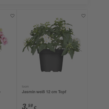
toom
e
Jasmin weiß 12 cm Topf
3
,
59
€