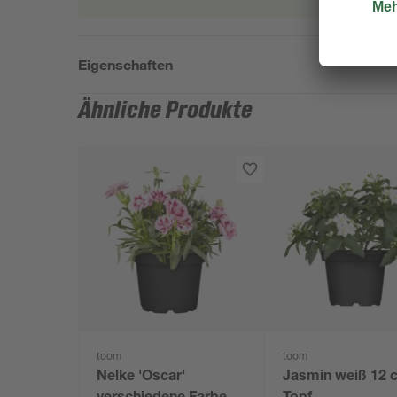
Eigenschaften
Ähnliche Produkte
toom
toom
Nelke 'Oscar'
Jasmin weiß 12 