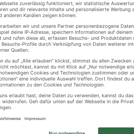
toom
toom
rei
Nelke 'Oscar'
Staude verschieden
verschiedene Farben
nützlingsfördernde
10,5 cm Topf
Sorten 13 cm Topf
2
,
3
,
99
79
€
€
ieren. Deswegen ordern wir deine Pflanze erst nach der Bestellung di
en. So kannst du dich über eine frische und gesunde Pflanze freuen! Al