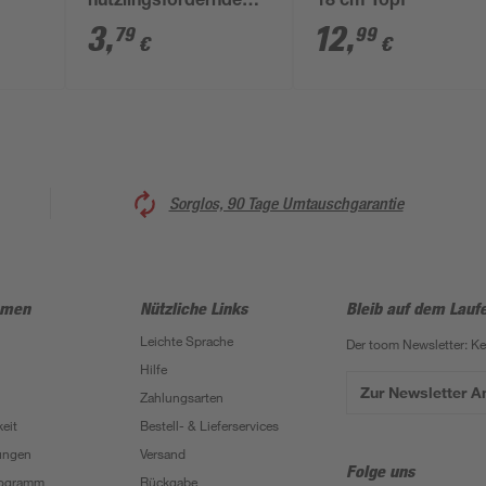
nützlingsfördernde
18 cm Topf
Sorten 13 cm Topf
3
,
12
,
79
99
€
€
Sorglos, 90 Tage Umtauschgarantie
hmen
Nützliche Links
Bleib auf dem Lauf
Leichte Sprache
Der toom Newsletter: K
Hilfe
Zur Newsletter 
Zahlungsarten
eit
Bestell- & Lieferservices
ungen
Versand
Folge uns
Programm
Rückgabe