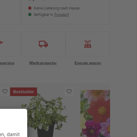
Keine Lieferung nach Hause
Troisdorf
Verfügbar in
eservice
Miettransporter
Energie sparen
Bestseller