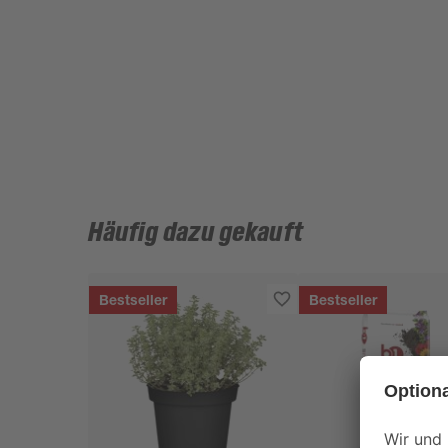
Häufig dazu gekauft
Bestseller
Bestseller