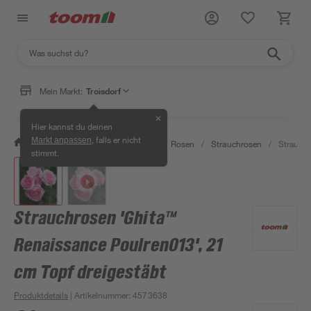
Mein Markt:
Troisdorf
✕
Hier kannst du deinen
, falls er nicht
Markt anpassen
/
Garten & Freizeit
/
Pflanzen
/
Rosen
/
Strauchrosen
/
Strauchr
stimmt.
Strauchrosen 'Ghita™
Renaissance Poulren013', 21
cm Topf dreigestäbt
Produktdetails
| Artikelnummer
:
4573638