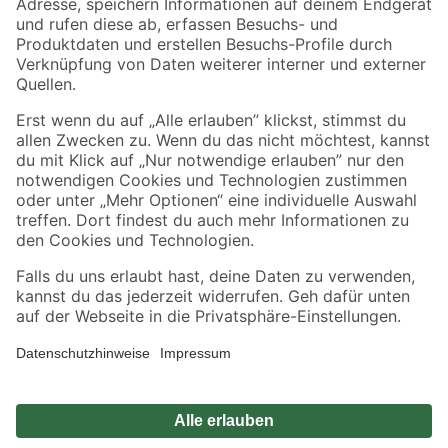
Zahlungsarten
Versandarten
Sicher einkaufen
Jetzt die toom-App herunterladen
Alle Preisangaben in EUR inkl. gesetzl. MwSt.. Die dargestellten Angebote sind unter
Umständen nicht in allen Märkten verfügbar. Die angegebenen Verfügbarkeiten beziehen
sich auf den unter "Mein Markt" ausgewählten toom Baumarkt. Alle Angebote und
Produkte nur solange der Vorrat reicht.
*Paketversand ab 59 € versandkostenfrei, gilt nicht für Artikel mit Speditionsversand, hier
fallen zusätzliche Versandkosten an.
Datenschutz
Privatsphäre
Impressum
AGB
Nutzungsbedingungen
Widerrufsrecht
Vertrag widerrufen