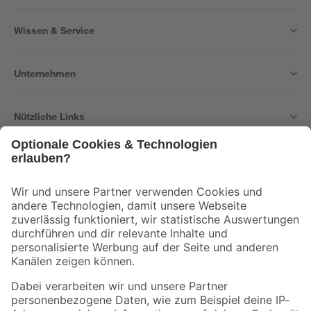
Wissen & Service
Unternehmen
Nützliche Links
Bleib auf dem Laufenden mit unserem Newsletter
Der toom Newsletter: Keine Angebote und Aktionen mehr verpassen!
Zur Newsletter Anmeldung
Folge uns