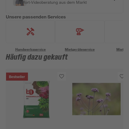
Sofort-Videoberatung aus dem Markt
Unsere passenden Services
Handwerksservice
Mietgeräteservice
Miettra
Häufig dazu gekauft
Bestseller