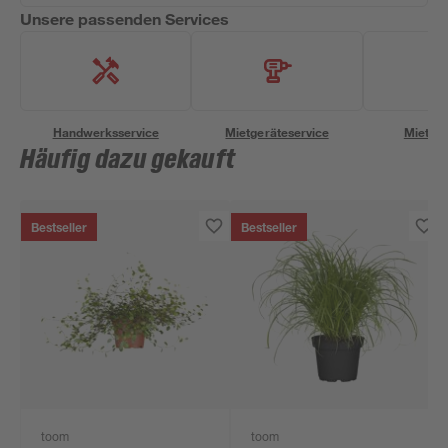
Unsere passenden Services
Handwerksservice
Mietgeräteservice
Miettra
Häufig dazu gekauft
Bestseller
Bestseller
toom
toom