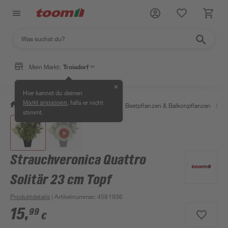
Mein Markt:
Troisdorf
✕
Hier kannst du deinen
, falls er nicht
Markt anpassen
/
Garten & Freizeit
/
Pflanzen
/
Beetpflanzen & Balkonpflanzen
/
T
stimmt.
Strauchveronica Quattro
Solitär 23 cm Topf
Produktdetails
| Artikelnummer
:
4581936
15
,
99
€