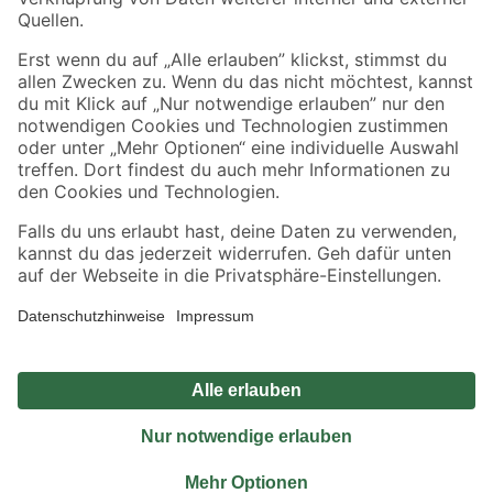
Sicher einkaufen
Jetzt die toom-App herunterladen
Alle Preisangaben in EUR inkl. gesetzl. MwSt.. Die dargestellten Angebote sind unter
Umständen nicht in allen Märkten verfügbar. Die angegebenen Verfügbarkeiten beziehen
sich auf den unter "Mein Markt" ausgewählten toom Baumarkt. Alle Angebote und
Produkte nur solange der Vorrat reicht.
*Paketversand ab 59 € versandkostenfrei, gilt nicht für Artikel mit Speditionsversand, hier
fallen zusätzliche Versandkosten an.
Datenschutz
Privatsphäre
Impressum
AGB
Nutzungsbedingungen
Widerrufsrecht
Vertrag widerrufen
Barrierefreiheit
© 2026 toom Baumarkt GmbH