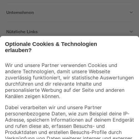
Unternehmen
Nützliche Links
Bleib auf dem Laufenden mit unserem Newsletter
Der toom Newsletter: Keine Angebote und Aktionen mehr verpassen!
Zur Newsletter Anmeldung
Folge uns
Zahlungsarten
Versandarten