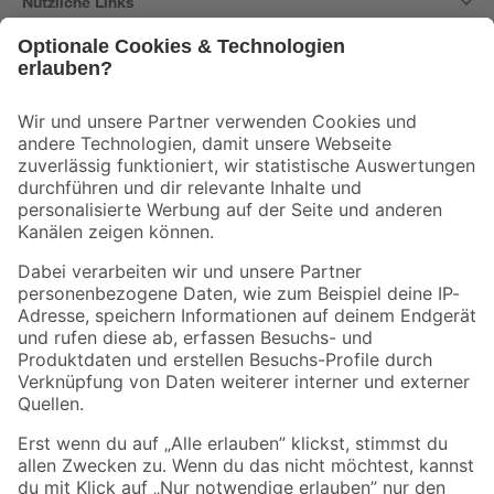
Nützliche Links
Bleib auf dem Laufenden mit unserem Newsletter
Der toom Newsletter: Keine Angebote und Aktionen mehr verpassen!
Zur Newsletter Anmeldung
Folge uns
Zahlungsarten
Versandarten
Sicher einkaufen