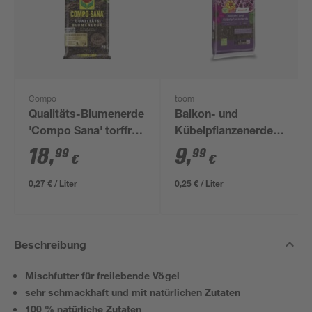
Compo
toom
Qualitäts-Blumenerde
Balkon- und
'Compo Sana' torffrei
Kübelpflanzenerde
70 l
torffrei 40 l
18
,
9
,
99
99
€
€
0,27 € / Liter
0,25 € / Liter
Beschreibung
Mischfutter für freilebende Vögel
sehr schmackhaft und mit natürlichen Zutaten
100 % natürliche Zutaten