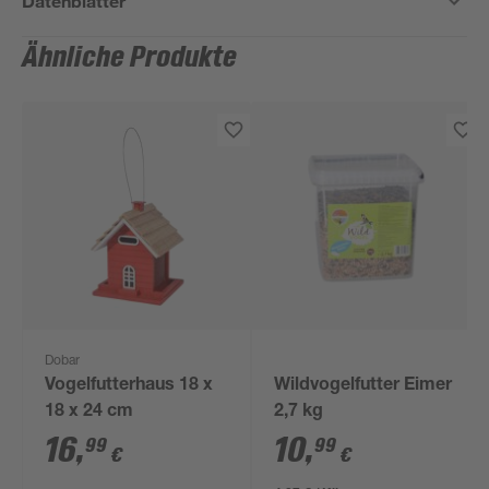
Datenblätter
Ähnliche Produkte
Dobar
Vogelfutterhaus 18 x
Wildvogelfutter Eimer
18 x 24 cm
2,7 kg
16
,
10
,
99
99
€
€