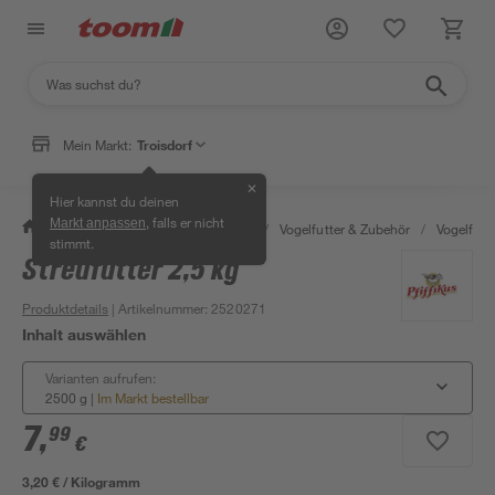
Mein Markt:
Troisdorf
✕
Hier kannst du deinen
, falls er nicht
Markt anpassen
/
Garten & Freizeit
/
Tierbedarf
/
Vogelfutter & Zubehör
/
Vogelfutte
stimmt.
Streufutter 2,5 kg
Produktdetails
| Artikelnummer
:
2520271
Inhalt auswählen
Varianten aufrufen:
2500 g
|
Im Markt bestellbar
7
,
99
€
3,20 € / Kilogramm