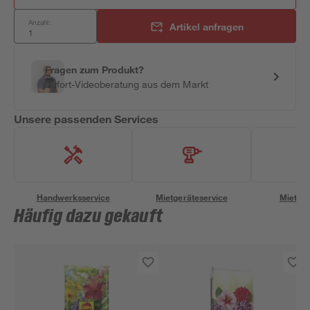
Anzahl:
Artikel anfragen
Fragen zum Produkt?
Sofort-Videoberatung aus dem Markt
Unsere passenden Services
Handwerksservice
Mietgeräteservice
Miettra
Häufig dazu gekauft