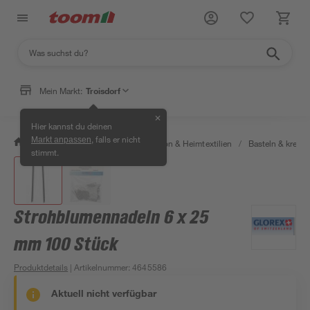
Mein Markt:
Troisdorf
✕
Hier kannst du deinen
, falls er nicht
Markt anpassen
/
Wohnen & Haushalt
/
Dekoration & Heimtextilien
/
Basteln & kreati
stimmt.
Strohblumennadeln 6 x 25
mm 100 Stück
Produktdetails
| Artikelnummer
:
4645586
Aktuell nicht verfügbar