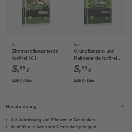
toom
toom
Zimmerpflanzenerde
Grünpflanzen- und
torffrei 10 l
Palmenerde torffrei
10 l
5
,
5
,
99
99
€
€
0,60 € / Liter
0,60 € / Liter
Beschreibung
Zur Anbringung von Pflanzen in Gestecken
Ideal für alle Arten von Gestecken geeignet