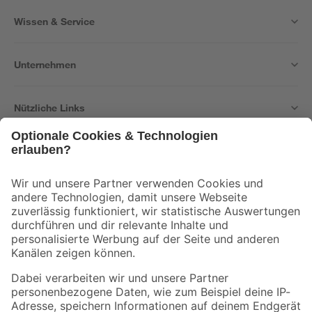
Wissen & Service
Unternehmen
Nützliche Links
Bleib auf dem Laufenden mit unserem Newsletter
Der toom Newsletter: Keine Angebote und Aktionen mehr verpassen!
Zur Newsletter Anmeldung
Folge uns