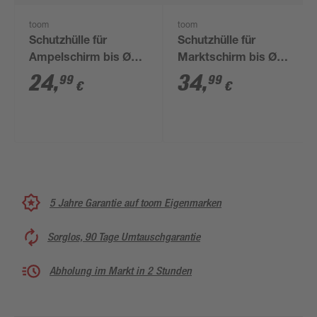
toom
toom
Schutzhülle für
Schutzhülle für
Ampelschirm bis Ø
Marktschirm bis Ø
300 cm
400 cm
24
,
34
,
99
99
€
€
5 Jahre Garantie auf toom Eigenmarken
Sorglos, 90 Tage Umtauschgarantie
Abholung im Markt in 2 Stunden