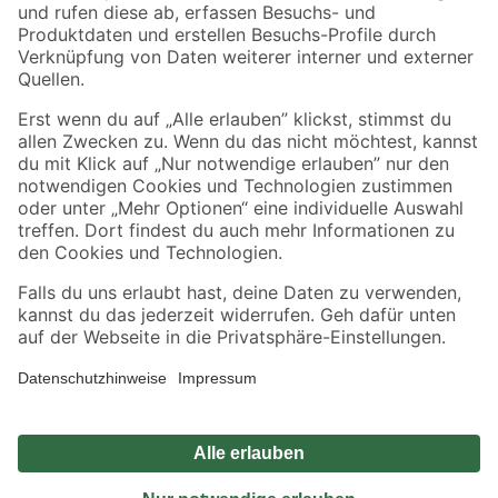
Zahlungsarten
Versandarten
Sicher einkaufen
Jetzt die toom-App herunterladen
Alle Preisangaben in EUR inkl. gesetzl. MwSt.. Die dargestellten Angebote sind unter
Umständen nicht in allen Märkten verfügbar. Die angegebenen Verfügbarkeiten beziehen
sich auf den unter "Mein Markt" ausgewählten toom Baumarkt. Alle Angebote und
Produkte nur solange der Vorrat reicht.
*Paketversand ab 59 € versandkostenfrei, gilt nicht für Artikel mit Speditionsversand, hier
fallen zusätzliche Versandkosten an.
Datenschutz
Privatsphäre
Impressum
AGB
Nutzungsbedingungen
Widerrufsrecht
Vertrag widerrufen