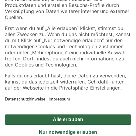
Sicher einkaufen
Jetzt die toom-App herunterladen
Alle Preisangaben in EUR inkl. gesetzl. MwSt.. Die dargestellten Angebote sind unter
Umständen nicht in allen Märkten verfügbar. Die angegebenen Verfügbarkeiten beziehen
sich auf den unter "Mein Markt" ausgewählten toom Baumarkt. Alle Angebote und
Produkte nur solange der Vorrat reicht.
*Paketversand ab 59 € versandkostenfrei, gilt nicht für Artikel mit Speditionsversand, hier
fallen zusätzliche Versandkosten an.
Datenschutz
Privatsphäre
Impressum
AGB
Nutzungsbedingungen
Widerrufsrecht
Vertrag widerrufen
Barrierefreiheit