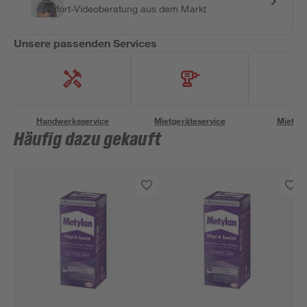
Sofort-Videoberatung aus dem Markt
Unsere passenden Services
Handwerksservice
Mietgeräteservice
Miettra
Häufig dazu gekauft