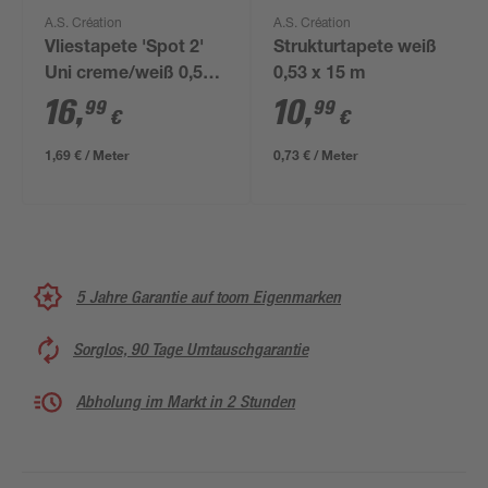
A.S. Création
A.S. Création
Vliestapete 'Spot 2'
Strukturtapete weiß
Uni creme/weiß 0,53 x
0,53 x 15 m
10,05 m
16
,
10
,
99
99
€
€
1,69 € / Meter
0,73 € / Meter
5 Jahre Garantie auf toom Eigenmarken
Sorglos, 90 Tage Umtauschgarantie
Abholung im Markt in 2 Stunden