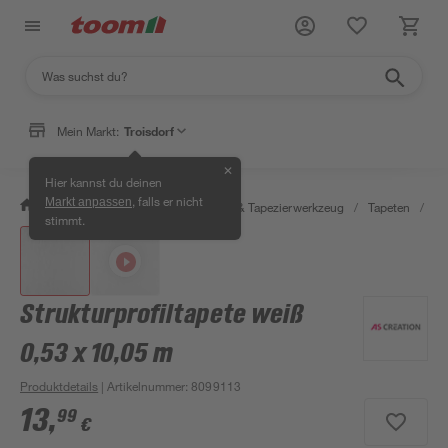
Mein Markt:
Troisdorf
✕
Hier kannst du deinen
, falls er nicht
Markt anpassen
/
Wohnen & Haushalt
/
Tapeten & Tapezierwerkzeug
/
Tapeten
/
De
stimmt.
Strukturprofiltapete weiß
0,53 x 10,05 m
Produktdetails
| Artikelnummer
:
8099113
13
,
99
€