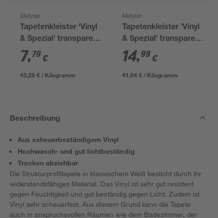
Metylan
Metylan
Tapetenkleister 'Vinyl
Tapetenkleister 'Vinyl
& Spezial' transparent
& Spezial' transparent
180 g
360 g
7
,
14
,
79
99
€
€
43,28 € / Kilogramm
41,64 € / Kilogramm
Beschreibung
Aus scheuerbeständigem Vinyl
Hochwasch- und gut lichtbeständig
Trocken abziehbar
Die Strukturprofiltapete in klassischem Weiß besticht durch ihr
widerstandsfähiges Material. Das Vinyl ist sehr gut resistent
gegen Feuchtigkeit und gut beständig gegen Licht. Zudem ist
Vinyl sehr scheuerfest. Aus diesem Grund kann die Tapete
auch in anspruchsvollen Räumen wie dem Badezimmer, der