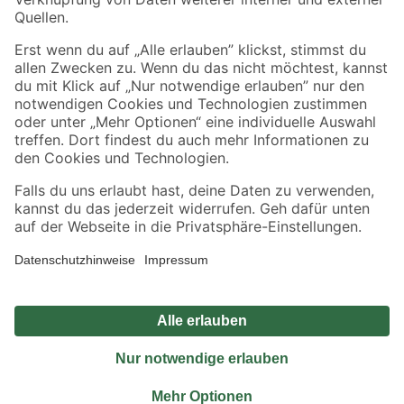
Sicher einkaufen
Jetzt die toom-App herunterladen
Alle Preisangaben in EUR inkl. gesetzl. MwSt.. Die dargestellten Angebote sind unter
Umständen nicht in allen Märkten verfügbar. Die angegebenen Verfügbarkeiten beziehen
sich auf den unter "Mein Markt" ausgewählten toom Baumarkt. Alle Angebote und
Produkte nur solange der Vorrat reicht.
*Paketversand ab 59 € versandkostenfrei, gilt nicht für Artikel mit Speditionsversand, hier
fallen zusätzliche Versandkosten an.
Datenschutz
Privatsphäre
Impressum
AGB
Nutzungsbedingungen
Widerrufsrecht
Vertrag widerrufen
Barrierefreiheit
© 2026 toom Baumarkt GmbH