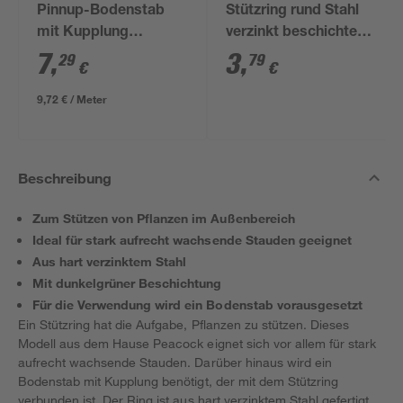
Pinnup-Bodenstab
Stützring rund Stahl
mit Kupplung
verzinkt beschichtet
"Standard" grün Ø 0,7
Ø 22 cm
7
,
3
,
29
79
€
€
x 75 cm
9,72 € / Meter
Beschreibung
Zum Stützen von Pflanzen im Außenbereich
Ideal für stark aufrecht wachsende Stauden geeignet
Aus hart verzinktem Stahl
Mit dunkelgrüner Beschichtung
Für die Verwendung wird ein Bodenstab vorausgesetzt
Ein Stützring hat die Aufgabe, Pflanzen zu stützen. Dieses
Modell aus dem Hause Peacock eignet sich vor allem für stark
aufrecht wachsende Stauden. Darüber hinaus wird ein
Bodenstab mit Kupplung benötigt, der mit dem Stützring
verbunden ist. Der Ring ist aus hart verzinktem Stahl gefertigt,