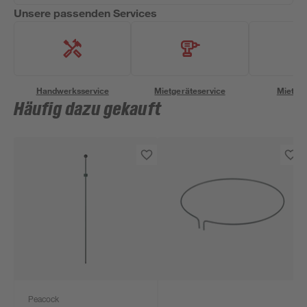
Unsere passenden Services
Handwerksservice
Mietgeräteservice
Miettra
Häufig dazu gekauft
Peacock