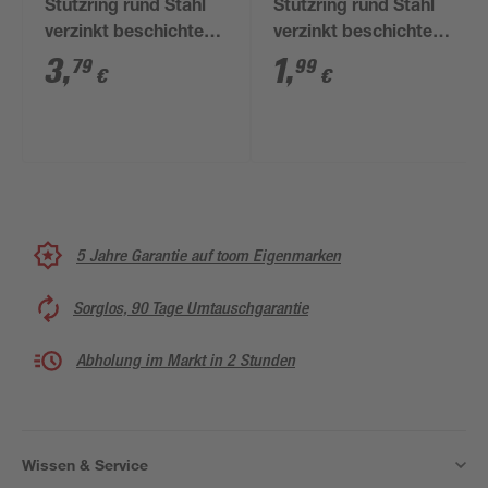
Stützring rund Stahl
Stützring rund Stahl
verzinkt beschichtet
verzinkt beschichtet
Ø 22 cm
Ø 5 cm
3
,
1
,
79
99
€
€
5 Jahre Garantie auf toom Eigenmarken
Sorglos, 90 Tage Umtauschgarantie
Abholung im Markt in 2 Stunden
Wissen & Service