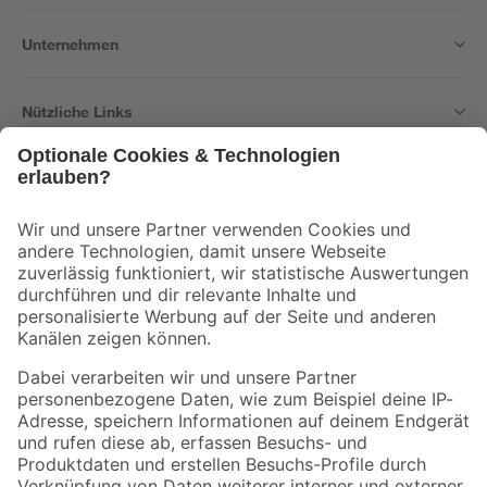
Unternehmen
Nützliche Links
Bleib auf dem Laufenden mit unserem Newsletter
Der toom Newsletter: Keine Angebote und Aktionen mehr verpassen!
Zur Newsletter Anmeldung
Folge uns
Zahlungsarten
Versandarten