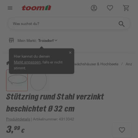
Mein Markt:
Troisdorf
✕
Hier kannst du deinen
, falls er nicht
Markt anpassen
/
Garten & Freizeit
/
Anzucht, Gewächshäuser & Hochbeete
/
Anzuch
stimmt.
Stützring rund Stahl verzinkt
beschichtet Ø 32 cm
Produktdetails
| Artikelnummer
:
4313342
3
,
99
€