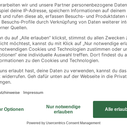
Mit dem ovalen Stutzen von Grömo
Regenrinnensystems perfekt verb
messer
Rohrbogen unten gut angebracht
gegebenenfalls ausgeglichen. Der
gefertigt, ist er besonders robust
auf das Produkt.