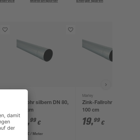
eservice
Miettransporter
Energie sparen
Marley
Marley
x
Fallrohr silbern DN 80,
Zink-Fallrohr Ø 8 x
200 cm
100 cm
34
,
19
,
99
99
€
€
17,50 € / Meter