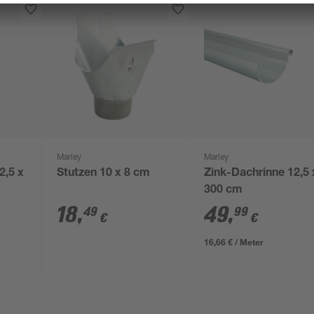
Marley
Marley
2,5 x
Stutzen 10 x 8 cm
Zink-Dachrinne 12,5 
300 cm
18
,
49
,
49
99
€
€
16,66 € / Meter