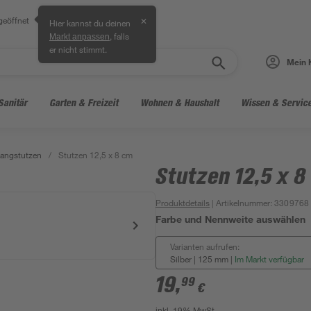
geöffnet
✕
Hier kannst du deinen
, falls
Markt anpassen
er nicht stimmt.
Mein 
Sanitär
Garten & Freizeit
Wohnen & Haushalt
Wissen & Servic
angstutzen
/
Stutzen 12,5 x 8 cm
Stutzen 12,5 x 8
Produktdetails
| Artikelnummer
:
3309768
Farbe und Nennweite auswählen
Varianten aufrufen:
Silber | 125 mm
|
Im Markt verfügbar
19
,
99
€