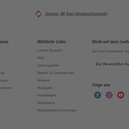
Sorglos, 90 Tage Umtauschgarantie
hmen
Nützliche Links
Bleib auf dem Lauf
Leichte Sprache
Der toom Newsletter: K
Hilfe
Zur Newsletter 
Zahlungsarten
eit
Bestell- & Lieferservices
ungen
Versand
Folge uns
Programm
Rückgabe
Vorteilskarte
Gutscheine
Verkaufsoffene Sonntage