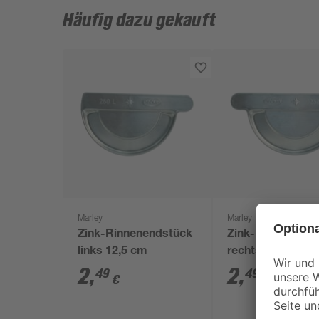
Häufig dazu gekauft
Marley
Marley
Zink-Rinnenendstück
Zink-Rinnenends
links 12,5 cm
rechts 12,5 cm
2
,
2
,
49
49
€
€