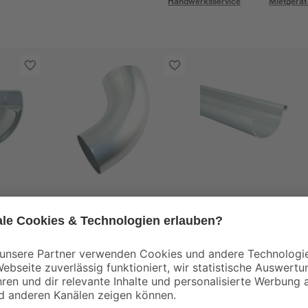
Handwerksservice
Mietgerät
Marley
Marley
tück
Rohrbogen 72° Ø 8
Zink-Dachrinne 12,5 
cm
200 cm
12
,
37
,
99
99
€
€
19,00 € / Meter