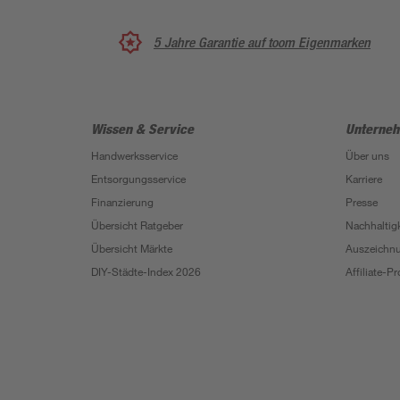
5 Jahre Garantie auf toom Eigenmarken
Wissen & Service
Unterne
Handwerksservice
Über uns
Entsorgungsservice
Karriere
Finanzierung
Presse
Übersicht Ratgeber
Nachhaltigk
Übersicht Märkte
Auszeichn
DIY-Städte-Index 2026
Affiliate-