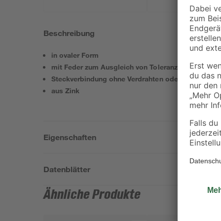
Beschreibung
in ovaler Form
mit Feder zum Ausgleich von Toleranzen im Durch
Steckverbindung ohne Verdrahten oder Nieten
aus Zink
Eigenschaften
Datenblätter
Ähnliche Produkte