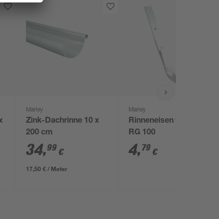
Marley
Marley
x
Zink-Dachrinne 10 x
Rinneneisen verzinkt
200 cm
RG 100
34
,
4
,
99
79
€
€
17,50 € / Meter