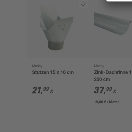
Marley
Marley
Stutzen 15 x 10 cm
Zink-Dachrinne 1
200 cm
21
,
37
,
99
99
€
€
19,00 € / Meter