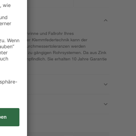
 werden Dachrinne und Fallrohr Ihres
unden. Dank der Klemmfedertechnik kann der
 werden und Durchmessertoleranzen werden
 Stutzen passt zu gängigen Rohrsystemen. Da aus Zink
 und wetterunempfindlich. Sie erhalten 10 Jahre Garantie