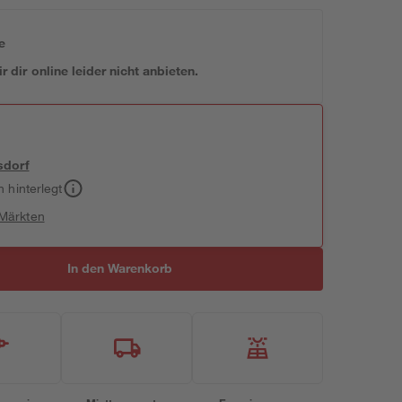
e
 dir online leider nicht anbieten.
sdorf
h hinterlegt
 Märkten
In den Warenkorb