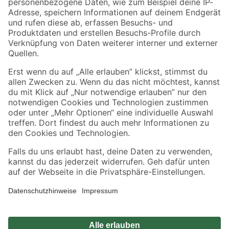
Zahlungsarten
Versandarten
Sicher einkaufen
Jetzt die toom-App herunterladen
Alle Preisangaben in EUR inkl. gesetzl. MwSt.. Die dargestellten Angebote sind unter
Umständen nicht in allen Märkten verfügbar. Die angegebenen Verfügbarkeiten beziehen
sich auf den unter "Mein Markt" ausgewählten toom Baumarkt. Alle Angebote und
Produkte nur solange der Vorrat reicht.
*Paketversand ab 59 € versandkostenfrei, gilt nicht für Artikel mit Speditionsversand, hier
fallen zusätzliche Versandkosten an.
Datenschutz
Privatsphäre
Impressum
AGB