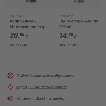
Liqui Moly
Liqui Moly
Additiv Diesel-
Hydro-Stößel-Additiv
Motorsystemreiniger
300 ml
300 ml
20
,
14
,
99
99
€
€
69,97 € / Liter
49,97 € / Liter
5 Jahre Garantie auf toom Eigenmarken
Sorglos, 90 Tage Umtauschgarantie
Abholung im Markt in 2 Stunden