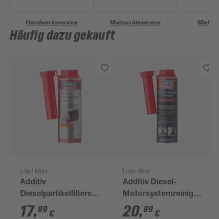
Handwerksservice
Mietgeräteservice
Miettra
Häufig dazu gekauft
Liqui Moly
Liqui Moly
Additiv
Additiv Diesel-
Dieselpartikelfilterschutz
Motorsystemreiniger
250 ml
300 ml
17
,
20
,
99
99
€
€