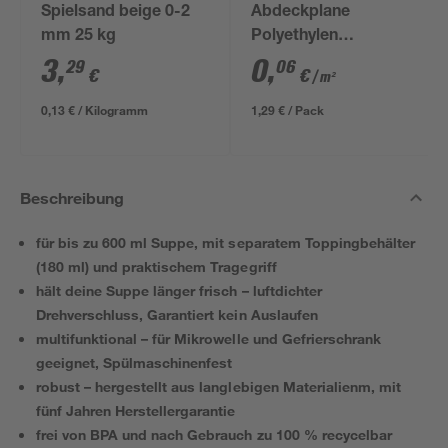
Spielsand beige 0-2
Abdeckplane
mm 25 kg
Polyethylen
transparent 4 x 5 m
3
,
0
,
29
06
€
€
/ m²
0,13 € / Kilogramm
1,29 € / Pack
Beschreibung
für bis zu 600 ml Suppe, mit separatem Toppingbehälter
(180 ml) und praktischem Tragegriff
hält deine Suppe länger frisch – luftdichter
Drehverschluss, Garantiert kein Auslaufen
multifunktional – für Mikrowelle und Gefrierschrank
geeignet, Spülmaschinenfest
robust – hergestellt aus langlebigen Materialienm, mit
fünf Jahren Herstellergarantie
frei von BPA und nach Gebrauch zu 100 % recycelbar