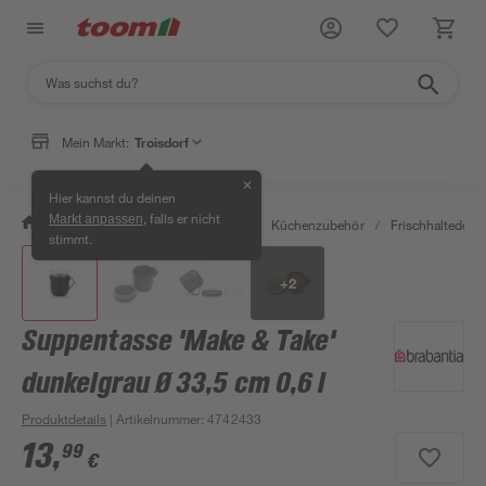
Mein Markt:
Troisdorf
✕
Hier kannst du deinen
, falls er nicht
Markt anpassen
/
Wohnen & Haushalt
/
Küche
/
Küchenzubehör
/
Frischhaltedosen
stimmt.
+
2
Suppentasse 'Make & Take'
dunkelgrau Ø 33,5 cm 0,6 l
Produktdetails
| Artikelnummer
:
4742433
13
,
99
€