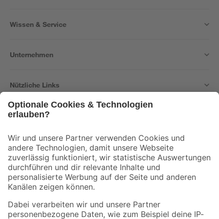
Wissen & Service
Unternehmen
Nützliche Links
Bleib auf dem Laufenden mit unserem Newsletter
Der toom Newsletter: Keine Angebote und Aktionen mehr verpassen!
Zur Newsletter Anmeldung
Folge uns