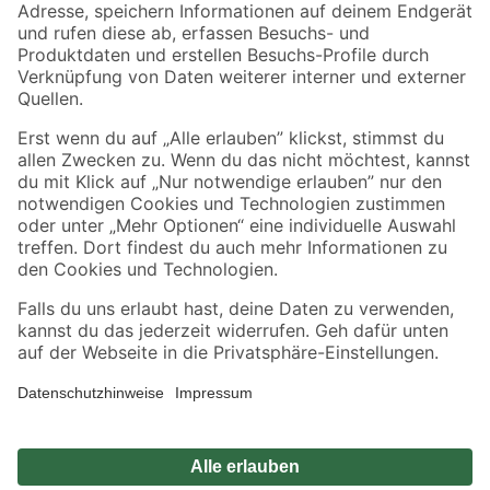
Zahlungsarten
Versandarten
Sicher einkaufen
Jetzt die toom-App herunterladen
Alle Preisangaben in EUR inkl. gesetzl. MwSt.. Die dargestellten Angebote sind unter
Umständen nicht in allen Märkten verfügbar. Die angegebenen Verfügbarkeiten beziehen
sich auf den unter "Mein Markt" ausgewählten toom Baumarkt. Alle Angebote und
Produkte nur solange der Vorrat reicht.
*Paketversand ab 59 € versandkostenfrei, gilt nicht für Artikel mit Speditionsversand, hier
fallen zusätzliche Versandkosten an.
Datenschutz
Privatsphäre
Impressum
AGB
Nutzungsbedingungen
Widerrufsrecht
Vertrag widerrufen