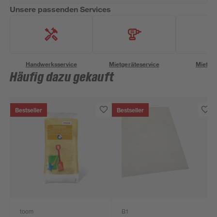
Unsere passenden Services
Handwerksservice
Mietgeräteservice
Miettra
Häufig dazu gekauft
Bestseller
Bestseller
toom
B1