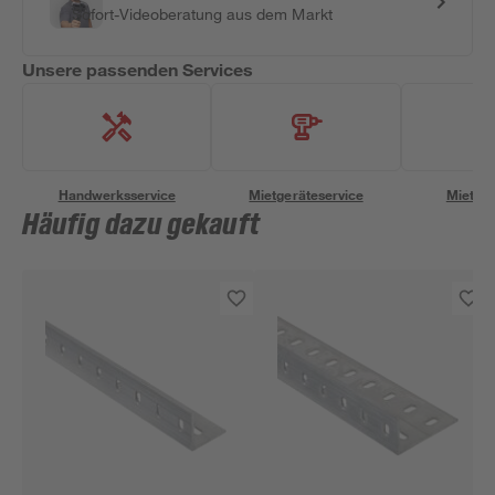
Sofort-Videoberatung aus dem Markt
Unsere passenden Services
Handwerksservice
Mietgeräteservice
Miettra
Häufig dazu gekauft