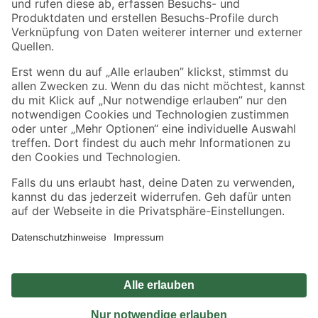
Sicher einkaufen
Jetzt die toom-App herunterladen
Alle Preisangaben in EUR inkl. gesetzl. MwSt.. Die dargestellten Angebote sind unter
Umständen nicht in allen Märkten verfügbar. Die angegebenen Verfügbarkeiten beziehen
sich auf den unter "Mein Markt" ausgewählten toom Baumarkt. Alle Angebote und
Produkte nur solange der Vorrat reicht.
*Paketversand ab 59 € versandkostenfrei, gilt nicht für Artikel mit Speditionsversand, hier
fallen zusätzliche Versandkosten an.
Datenschutz
Privatsphäre
Impressum
AGB
Nutzungsbedingungen
Widerrufsrecht
Vertrag widerrufen
Barrierefreiheit