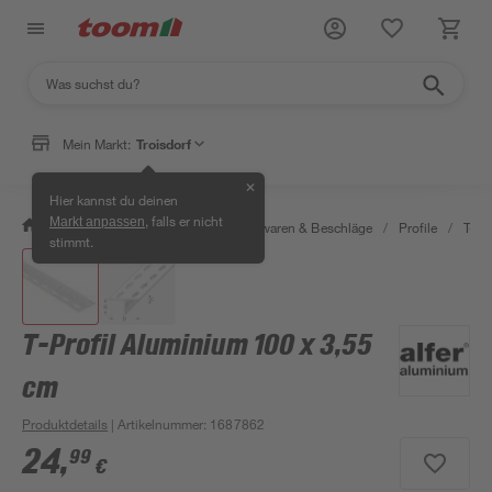
Mein Markt:
Troisdorf
✕
Hier kannst du deinen
, falls er nicht
Markt anpassen
/
Werkstatt & Maschinen
/
Eisenwaren & Beschläge
/
Profile
/
T-Pro
stimmt.
T-Profil Aluminium 100 x 3,55
cm
Produktdetails
| Artikelnummer
:
1687862
24
,
99
€