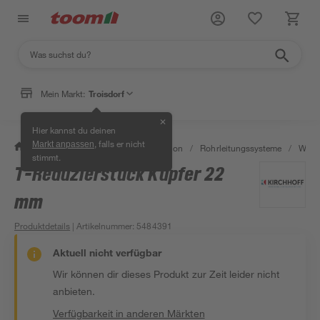
Mein Markt:
Troisdorf
✕
Hier kannst du deinen
, falls er nicht
Markt anpassen
/
Bad & Sanitär
/
Sanitärinstallation
/
Rohrleitungssysteme
/
Wasse
stimmt.
T-Reduzierstück Kupfer 22
mm
Produktdetails
| Artikelnummer
:
5484391
Aktuell nicht verfügbar
Wir können dir dieses Produkt zur Zeit leider nicht
anbieten.
Verfügbarkeit in anderen Märkten