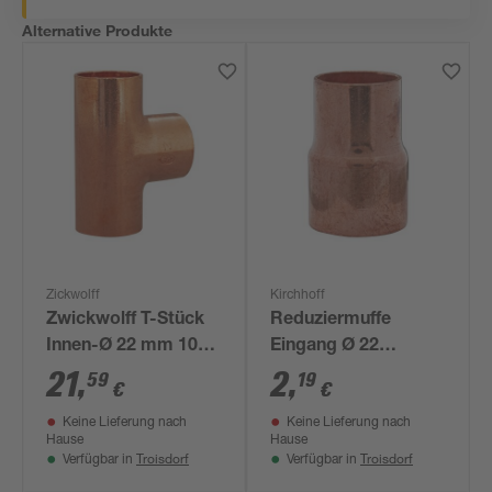
Alternative Produkte
Zickwolff
Kirchhoff
Zwickwolff T-Stück
Reduziermuffe
Innen-Ø 22 mm 10
Eingang Ø 22
Stück
Ausgang Ø 15 mm
21
,
2
,
59
19
€
€
Keine Lieferung nach
Keine Lieferung nach
Hause
Hause
Troisdorf
Troisdorf
Verfügbar in
Verfügbar in