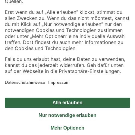
Sicher einkaufen
Jetzt die toom-App herunterladen
Alle Preisangaben in EUR inkl. gesetzl. MwSt.. Die dargestellten Angebote sind unter
Umständen nicht in allen Märkten verfügbar. Die angegebenen Verfügbarkeiten beziehen
sich auf den unter "Mein Markt" ausgewählten toom Baumarkt. Alle Angebote und
Produkte nur solange der Vorrat reicht.
*Paketversand ab 59 € versandkostenfrei, gilt nicht für Artikel mit Speditionsversand, hier
fallen zusätzliche Versandkosten an.
Datenschutz
Privatsphäre
Impressum
AGB
Nutzungsbedingungen
Widerrufsrecht
Vertrag widerrufen
Barrierefreiheit
© 2026 toom Baumarkt GmbH