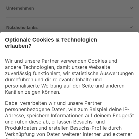
Unternehmen
Nützliche Links
Bleib auf dem Laufenden mit unserem Newsletter
Der toom Newsletter: Keine Angebote und Aktionen mehr verpassen!
Zur Newsletter Anmeldung
Folge uns
Zahlungsarten
Versandarten