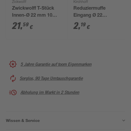
Zickwolff
Kirchhoff
Zwickwolff T-Stück
Reduziermuffe
Innen-Ø 22 mm 10
Eingang Ø 22
Stück
Ausgang Ø 15 mm
21
,
2
,
59
19
€
€
5 Jahre Garantie auf toom Eigenmarken
Sorglos, 90 Tage Umtauschgarantie
Abholung im Markt in 2 Stunden
Wissen & Service