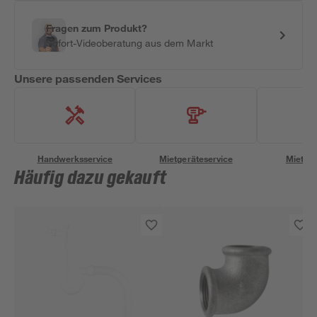
Fragen zum Produkt?
Sofort-Videoberatung aus dem Markt
Unsere passenden Services
Handwerksservice
Mietgeräteservice
Miettra
Häufig dazu gekauft