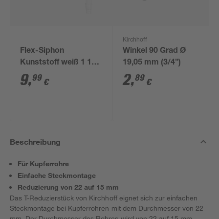
Kirchhoff
Flex-Siphon
Winkel 90 Grad Ø
Kunststoff weiß 1 1/2'
19,05 mm (3/4”)
x 40/50 mm
9
,
2
,
99
89
€
€
Beschreibung
Für Kupferrohre
Einfache Steckmontage
Reduzierung von 22 auf 15 mm
Das T-Reduzierstück von Kirchhoff eignet sich zur einfachen
Steckmontage bei Kupferrohren mit dem Durchmesser von 22
mm. Der Durchmesser des Rohres wird von 22 auf 15 mm