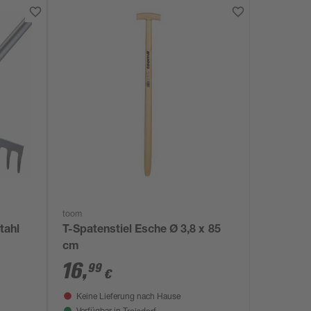
toom
tahl
T-Spatenstiel Esche Ø 3,8 x 85
cm
16
,
99
€
Keine Lieferung nach Hause
Troisdorf