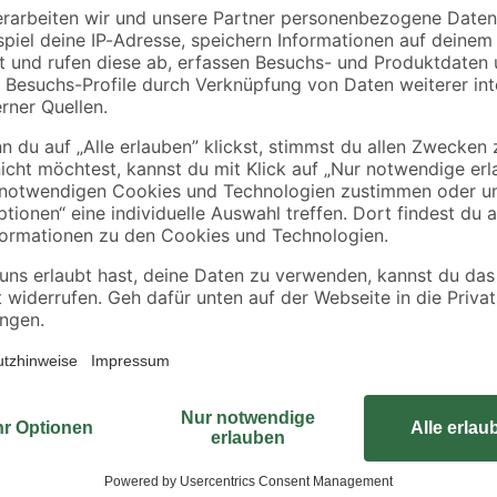
toom
toom
ssic"
Rasenerde torffrei 40 l
Spielsand beige 0-2
mm 25 kg
10
,
2
,
99
99
€
€
3,29 €
0,27 € / Liter
0,12 € / Kilogramm
Der 85 cm lange T-Spatenstiel vo
ist ideal für firmeneigene Geräte
Feuchtigkeit ist der aus robustem E