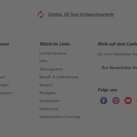
Sorglos, 90 Tage Umtauschgarantie
hmen
Nützliche Links
Bleib auf dem Lauf
Leichte Sprache
Der toom Newsletter: K
Hilfe
Zur Newsletter 
Zahlungsarten
eit
Bestell- & Lieferservices
ungen
Versand
Folge uns
Programm
Rückgabe
Vorteilskarte
Gutscheine
Verkaufsoffene Sonntage