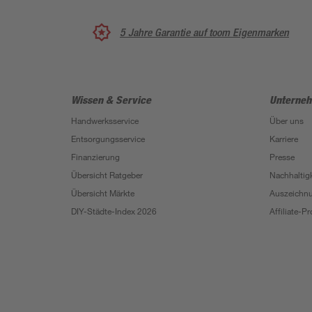
5 Jahre Garantie auf toom Eigenmarken
Wissen & Service
Unterne
Handwerksservice
Über uns
Entsorgungsservice
Karriere
Finanzierung
Presse
Übersicht Ratgeber
Nachhaltigk
Übersicht Märkte
Auszeichn
DIY-Städte-Index 2026
Affiliate-