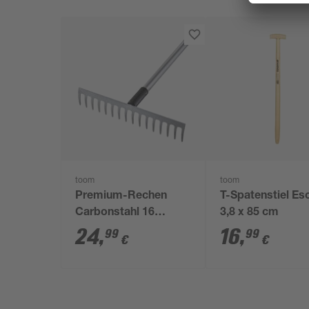
toom
toom
Premium-Rechen
T-Spatenstiel Es
Carbonstahl 16
3,8 x 85 cm
Zinken 155 cm
24
,
16
,
99
99
€
€