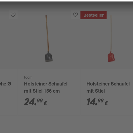
Bestseller
toom
che Ø
Holsteiner Schaufel
Holsteiner Schaufel
mit Stiel 156 cm
mit Stiel
24
,
14
,
99
99
€
€