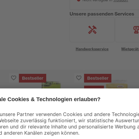
Nicht verfügbar in
Unsere passenden Services
Handwerksservice
Mietgerät
Bestseller
Bestseller
Aktion