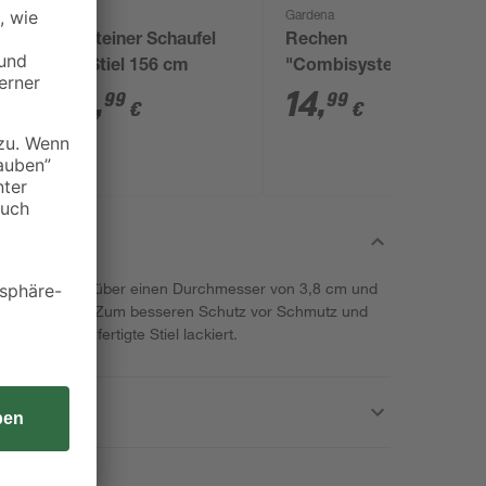
toom
Gardena
Holsteiner Schaufel
Rechen
mit Stiel 156 cm
"Combisystem"
duroplastbeschichtet
24
,
14
,
99
99
€
€
41 cm
n toom verfügt über einen Durchmesser von 3,8 cm und
köpfe geeignet. Zum besseren Schutz vor Schmutz und
schenholz gefertigte Stiel lackiert.