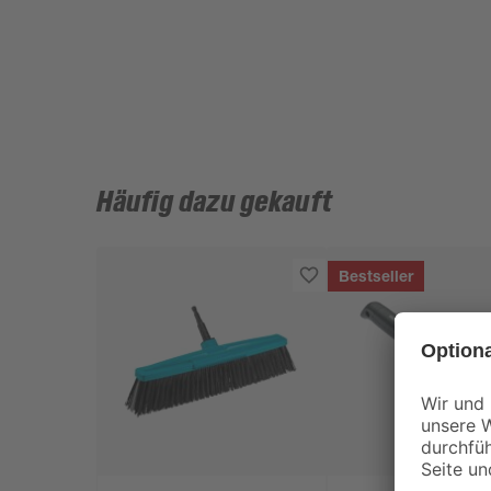
Häufig dazu gekauft
Bestseller