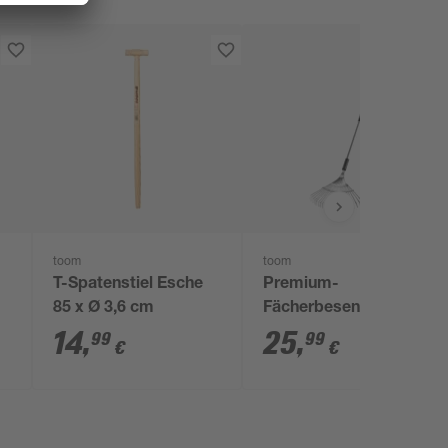
toom
toom
T-Spatenstiel Esche
Premium-
85 x Ø 3,6 cm
Fächerbesen
Carbonstahl 22
14
,
25
,
99
99
€
€
Zinken 175 cm