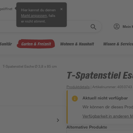
geöffnet
✕
Hier kannst du deinen
, falls
Markt anpassen
er nicht stimmt.
Mein 
Sanitär
Garten & Freizeit
Wohnen & Haushalt
Wissen & Servic
T-Spatenstiel Esche Ø 3,8 x 85 cm
T-Spatenstiel Es
Produktdetails
| Artikelnummer
:
4050743
Aktuell nicht verfügbar
Wir können dir dieses Produ
Verfügbarkeit in anderen 
Alternative Produkte