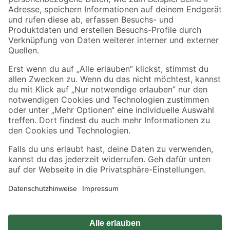
Zahlungsarten
Versandarten
Sicher einkaufen
Jetzt die toom-App herunterladen
Alle Preisangaben in EUR inkl. gesetzl. MwSt.. Die dargestellten Angebote sind unter
Umständen nicht in allen Märkten verfügbar. Die angegebenen Verfügbarkeiten beziehen
sich auf den unter "Mein Markt" ausgewählten toom Baumarkt. Alle Angebote und
Produkte nur solange der Vorrat reicht.
*Paketversand ab 59 € versandkostenfrei, gilt nicht für Artikel mit Speditionsversand, hier
fallen zusätzliche Versandkosten an.
Datenschutz
Privatsphäre
Impressum
AGB