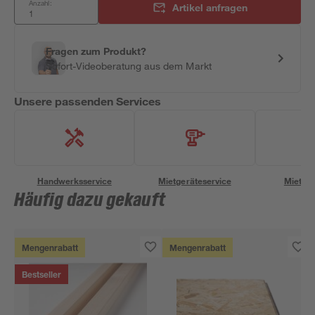
Anzahl:
Artikel anfragen
Fragen zum Produkt?
Sofort-Videoberatung aus dem Markt
Unsere passenden Services
Handwerksservice
Mietgeräteservice
Miettra
Häufig dazu gekauft
Mengenrabatt
Mengenrabatt
Bestseller