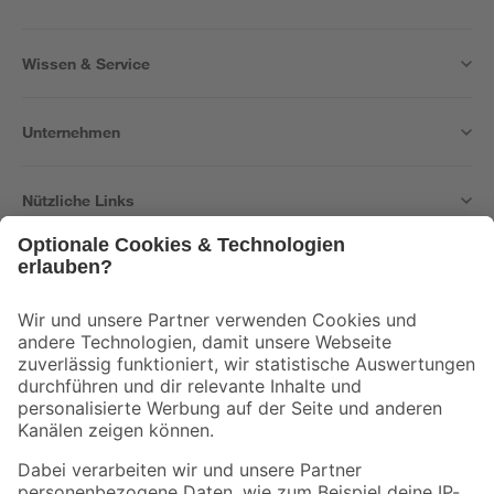
Wissen & Service
Unternehmen
Nützliche Links
Bleib auf dem Laufenden mit unserem Newsletter
Der toom Newsletter: Keine Angebote und Aktionen mehr verpassen!
Zur Newsletter Anmeldung
Folge uns