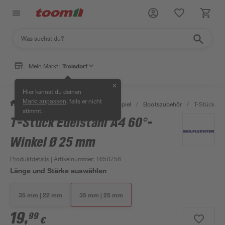
Mein Markt:
Troisdorf
✕
Hier kannst du deinen
, falls er nicht
Markt anpassen
/
Garten & Freizeit
/
Outdoor & Spiel
/
Bootszubehör
/
T-Stück Ed
stimmt.
T-Stück Edelstahl A4 60°-
Winkel Ø 25 mm
Produktdetails
| Artikelnummer
:
1650758
Länge und Stärke auswählen
35 mm | 22 mm
35 mm | 25 mm
19
,
99
€