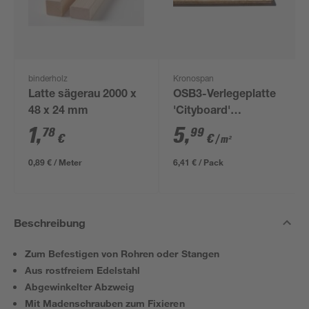
binderholz
Kronospan
Latte sägerau 2000 x
OSB3-Verlegeplatte
48 x 24 mm
'Cityboard'
ungeschliffen 1690 x
1
,
5
,
78
99
€
€
/ m²
634 x 12 mm
0,89 € / Meter
6,41 € / Pack
Beschreibung
Zum Befestigen von Rohren oder Stangen
Aus rostfreiem Edelstahl
Abgewinkelter Abzweig
Mit Madenschrauben zum Fixieren