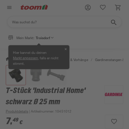
Mein Markt:
Troisdorf
✕
Hier kannst du deinen
, falls er nicht
Markt anpassen
/
Wohnen & Haushalt
/
Gardinen & Vorhänge
/
Gardinenstangen & G
stimmt.
T-Stück 'Industrial Home'
schwarz Ø 25 mm
Produktdetails
| Artikelnummer
:
10451012
7
,
49
€