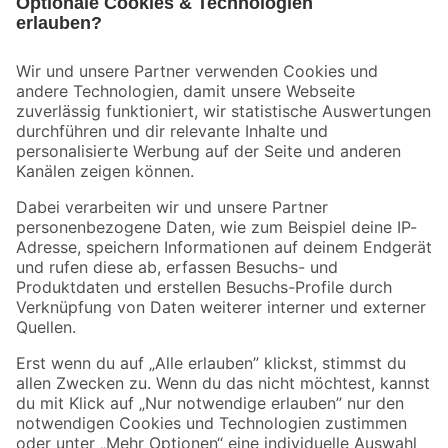
Bleib auf dem Laufenden mit unserem Newsletter
Der toom Newsletter: Keine Angebote und Aktionen mehr verpassen!
Zur Newsletter Anmeldung
Folge uns
Zahlungsarten
Versandarten
Sicher einkaufen
Jetzt die toom-App herunterladen