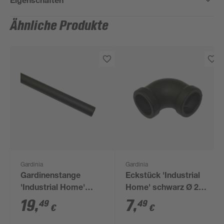
Ähnliche Produkte
Gardinia
Gardinia
Gardinenstange
Eckstück 'Industrial
'Industrial Home'
Home' schwarz Ø 25
schwarz Ø 25 x 2000
mm
19
,
7
,
49
49
€
€
mm