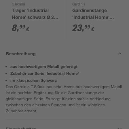
Gardinia
Gardinia
Träger 'Industrial
Gardinenstange
Home' schwarz Ø 25
'Industrial Home'
x 100 mm
schwarz Ø 25 x 2400
8
,
23
,
99
99
€
€
mm
Beschreibung
aus hochwertigem Metall gefertigt
Zubehör zur Serie 'Industrial Home'
im klassischen Schwarz
Das Gardinia T-Stück Industrial Home aus hochwertigem Metall
ist die perfekte Ergänzung für die Gardinenstange der
gleichnamigen Serie. Es sorgt für eine stabile Verbindung
zwischen den einzelnen Stangen und ist ein wichtiges
Zubehörelement.
Eigenschaften