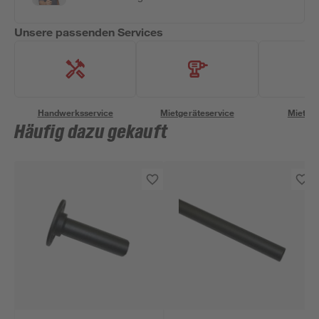
Unsere passenden Services
Handwerksservice
Mietgeräteservice
Miettra
Häufig dazu gekauft