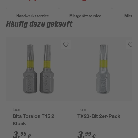
Handwerksservice
Mietgeräteservice
Miettra
Häufig dazu gekauft
toom
toom
Bits Torsion T15 2
TX20-Bit 2er-Pack
Stück
3
,
3
,
99
99
€
€