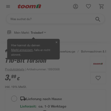
Mein Markt:
Troisdorf
✕
Hier kannst du deinen
, falls er nicht
Markt anpassen
/
Werkstatt & Maschinen
/
Elektrowerkzeuge
/
Bohrmaschinen & Boh
stimmt.
T10-Bit Torsion
Produktdetails
| Artikelnummer
:
1890568
3
,
99
€
inkl. 19% MwSt.
Lieferung nach Hause
Lieferzeit:
ca. 1-3 Werktage