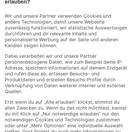
Bleib auf dem Laufenden mit unserem Newsletter
Der toom Newsletter: Keine Angebote und Aktionen mehr verpassen!
Zur Newsletter Anmeldung
Folge uns
Zahlungsarten
Versandarten
Sicher einkaufen
Jetzt die toom-App herunterladen