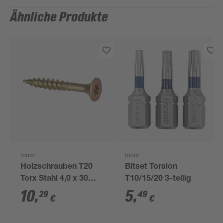
Ähnliche Produkte
toom
toom
Holzschrauben T20
Bitset Torsion
Torx Stahl 4,0 x 30
T10/15/20 3-teilig
mm 100 Stück
10
,
5
,
29
49
€
€