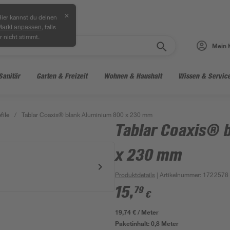
✕
ier kannst du deinen
, falls
Markt anpassen
r nicht stimmt.
Mein 
Sanitär
Garten & Freizeit
Wohnen & Haushalt
Wissen & Servic
file
/
Tablar Coaxis® blank Aluminium 800 x 230 mm
Tablar Coaxis® 
x 230 mm
Produktdetails
| Artikelnummer
:
1722578
15
,
79
€
19,74 € / Meter
Paketinhalt:
0,8 Meter