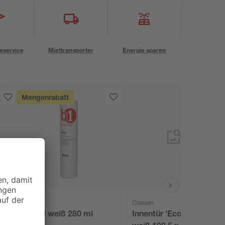
eservice
Miettransporter
Energie sparen
Mengenrabatt
B1
Classen
Acryl weiß 280 ml
Innentür 'Economy'