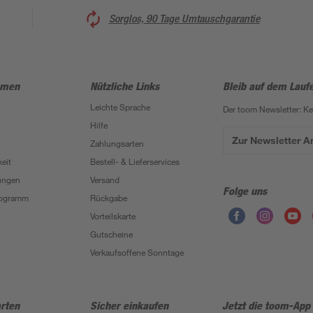
Sorglos, 90 Tage Umtauschgarantie
hmen
Nützliche Links
Bleib auf dem Lauf
Leichte Sprache
Der toom Newsletter: K
Hilfe
Zur Newsletter 
Zahlungsarten
eit
Bestell- & Lieferservices
ungen
Versand
Folge uns
Programm
Rückgabe
Vorteilskarte
Gutscheine
Verkaufsoffene Sonntage
rten
Sicher einkaufen
Jetzt die toom-App