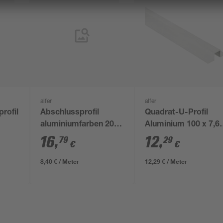
alfer
alfer
rofil
Abschlussprofil
Quadrat-U-Profil
aluminiumfarben 2000
Aluminium 100 x 7,6
x 25 x 8 mm
x 2,35 cm
16
,
12
,
79
29
€
€
8,40 € / Meter
12,29 € / Meter