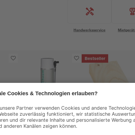
Handwerksservice
Mietgerät
Bestseller
Roro
haum
Montageschaum 500
Holzkeile 20 Stück