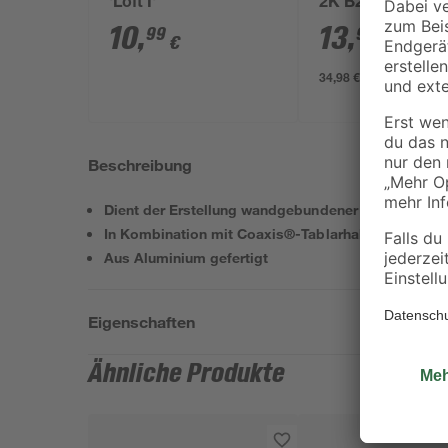
'Loft I'
2K B2 400 ml
10
,
13
,
99
99
€
€
34,98 € / Liter
Beschreibung
Dient der Erstellung wandgebundener Regale
In Kombination mit Coaxis®-Tablarhaltern zu ver
Aus Aluminium gefertigt
Eigenschaften
Ähnliche Produkte