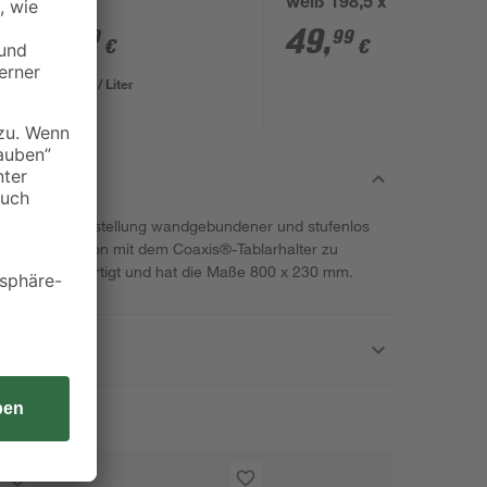
weiß 198,5 x 73,5 cm,
Linksanschlag
1
,
49
,
99
99
€
€
7,11 € / Liter
er dient der Erstellung wandgebundener und stufenlos
st in Kombination mit dem Coaxis®-Tablarhalter zu
luminium gefertigt und hat die Maße 800 x 230 mm.