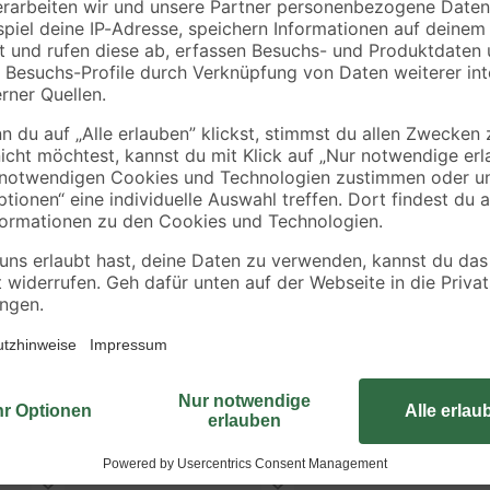
ml
5
,
4
,
99
99
€
€
11,98 € / Liter
Das Tablar Coaxis® der Marke Alf
verstellbarer Regale. Das Tablar i
wenden
verwenden. Es ist aus robustem A