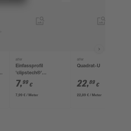
alfer
alfer
Einfassprofil
Quadrat-U
5
'clipstech®'
Aluminium silber 1000
7
,
22
,
99
89
€
€
x 15 mm
7,99 € / Meter
22,89 € / Meter