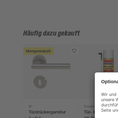
Häufig dazu gekauft
Mengenrabatt
B1
Soudal
Türdrückergarnitur
Tür- & Zargensc