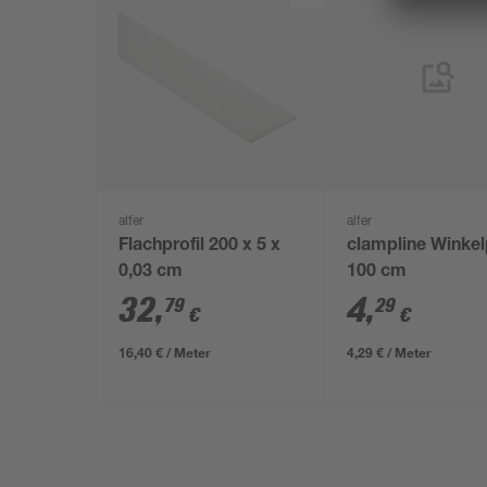
alfer
alfer
Flachprofil 200 x 5 x
clampline Winkelp
0,03 cm
100 cm
32
,
4
,
79
29
€
€
16,40 € / Meter
4,29 € / Meter