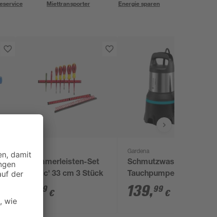
eservice
Miettransporter
Energie sparen
Parat
Gardena
t
Klammerleisten-Set
Schmutzwasser-
 x
'Basic' 33 cm 3 Stück
Tauchpumpe '20000'
750 W 20000 l/h
9
,
139
,
99
99
€
€