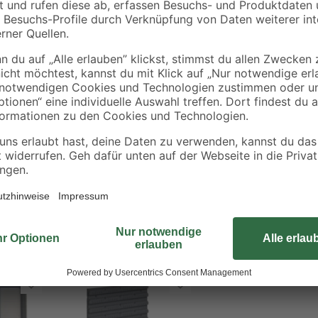
cksystem
els