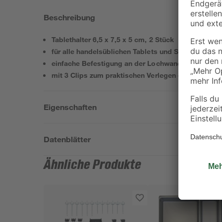
Beschreibung
Tablethalter 6,5 x 7,5 x 5 cm, 2 Stück
für alle handelsüblichen Tablets und Smartphones
einfache Befestigung an der Lochwand durch Ste
mit 3 Clips zum praktischen Verlegen des Ladekab
Eigenschaften
Datenblätter
Ähnliche Produkte