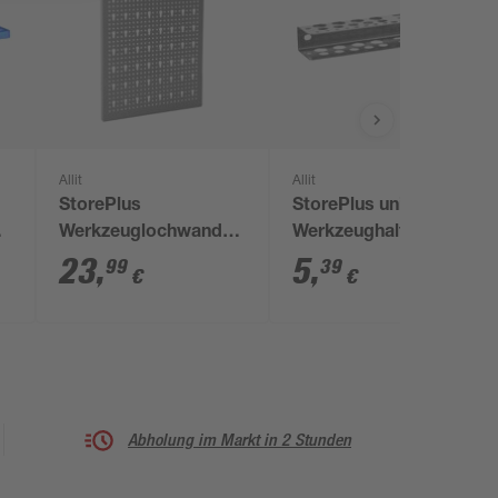
Allit
Allit
StorePlus
StorePlus universal
lter
Werkzeuglochwand
Werkzeughalter 'Flex
'Flex M 60' Euro-
M 31' silbergrau
23
,
5
,
99
39
€
€
Lochung silbergrau
Abholung im Markt in 2 Stunden