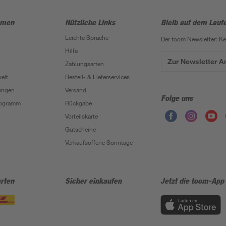
hmen
Nützliche Links
Bleib auf dem Lauf
Leichte Sprache
Der toom Newsletter: K
Hilfe
Zur Newsletter 
Zahlungsarten
eit
Bestell- & Lieferservices
ungen
Versand
Folge uns
Programm
Rückgabe
Vorteilskarte
Gutscheine
Verkaufsoffene Sonntage
rten
Sicher einkaufen
Jetzt die toom-App