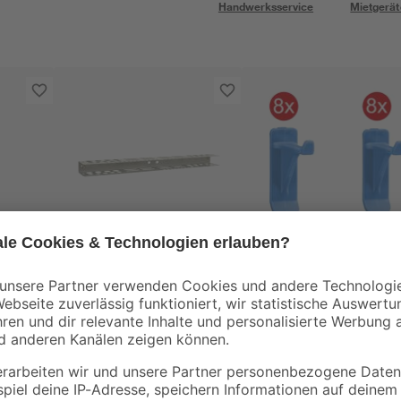
Handwerksservice
Mietgerät
Allit
Allit
Türig
StorePlus universal
StorePlus Haken-Se
Werkzeughalter 'Flex
'Flex P 30+40' gelb 8
0 x
M 62' silbergrau
30 mm, 8 x 40 mm
9
,
3
,
79
79
€
€