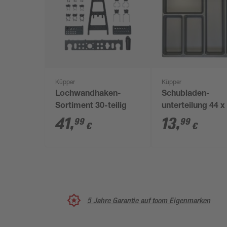
Küpper
Küpper
Lochwandhaken-
Schubladen-
Sortiment 30-teilig
unterteilung 44 x
x 6 cm
41
,
13
,
99
99
€
€
5 Jahre Garantie auf toom Eigenmarken