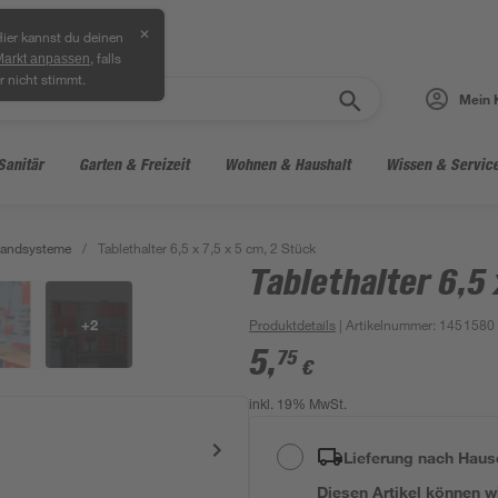
✕
ier kannst du deinen
, falls
Markt anpassen
r nicht stimmt.
Mein 
Sanitär
Garten & Freizeit
Wohnen & Haushalt
Wissen & Servic
andsysteme
/
Tablethalter 6,5 x 7,5 x 5 cm, 2 Stück
Tablethalter 6,5 
+
2
Produktdetails
| Artikelnummer
:
1451580
5
,
75
€
inkl. 19% MwSt.
Lieferung nach Haus
Diesen Artikel können wir