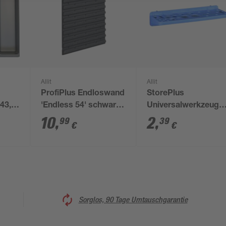
Allit
Allit
ProfiPlus Endloswand
StorePlus
 43,5
'Endless 54' schwarz
Universalwerkzeugha
45 x 2 x 54 cm
'Flex P 24' gelb 23 x
10
,
2
,
99
39
€
€
9,5 x 4,5 cm
Sorglos, 90 Tage Umtauschgarantie