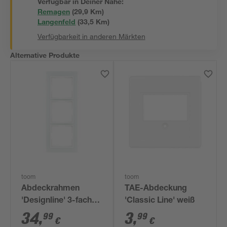
Verfügbar in Deiner Nähe:
Remagen
(
29,9
 Km)
Langenfeld
(
33,5
 Km)
Verfügbarkeit in anderen Märkten
Alternative Produkte
toom
toom
Abdeckrahmen
TAE-Abdeckung
'Designline' 3-fach
'Classic Line' weiß
Glas
34
,
3
,
99
99
€
€