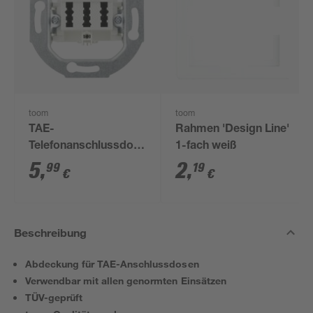
toom
toom
TAE-
Rahmen 'Design Line'
Telefonanschlussdose
1-fach weiß
3-fach, ohne
5
,
2
,
99
19
€
€
Abdeckung
Beschreibung
Abdeckung für TAE-Anschlussdosen
Verwendbar mit allen genormten Einsätzen
TÜV-geprüft