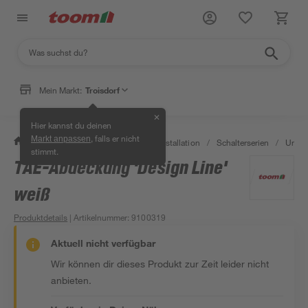
Mein Markt:
Troisdorf
✕
Hier kannst du deinen
, falls er nicht
Markt anpassen
/
Bauen & Renovieren
/
Elektroinstallation
/
Schalterserien
/
Unter
stimmt.
TAE-Abdeckung 'Design Line'
weiß
Produktdetails
| Artikelnummer
:
9100319
Aktuell nicht verfügbar
Wir können dir dieses Produkt zur Zeit leider nicht
anbieten.