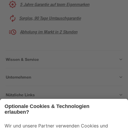
5 Jahre Garantie auf toom Eigenmarken
Sorglos, 90 Tage Umtauschgarantie
Abholung im Markt in 2 Stunden
Wissen & Service
Unternehmen
Nützliche Links
Bleib auf dem Laufenden mit unserem Newsletter
Der toom Newsletter: Keine Angebote und Aktionen mehr verpassen!