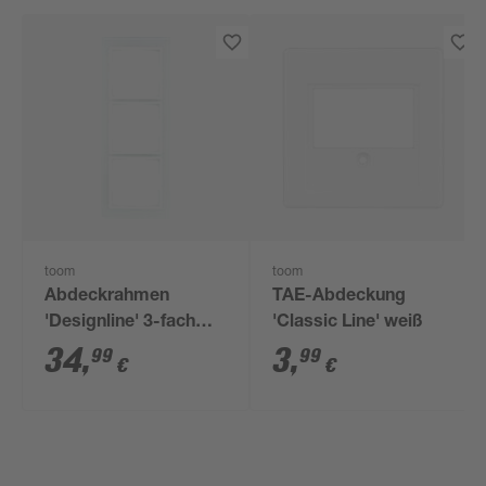
toom
toom
Abdeckrahmen
TAE-Abdeckung
'Designline' 3-fach
'Classic Line' weiß
Glas
34
,
3
,
99
99
€
€