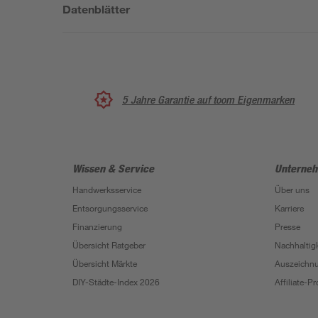
Datenblätter
5 Jahre Garantie auf toom Eigenmarken
Wissen & Service
Unterne
Handwerksservice
Über uns
Entsorgungsservice
Karriere
Finanzierung
Presse
Übersicht Ratgeber
Nachhaltigk
Übersicht Märkte
Auszeichn
DIY-Städte-Index 2026
Affiliate-