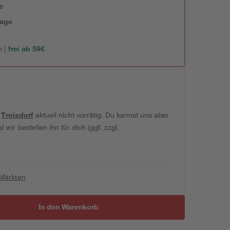
e
tage
 |
frei ab 59€
t
Troisdorf
aktuell nicht vorrätig. Du kannst uns aber
wir bestellen ihn für dich (ggf. zzgl.
 Märkten
In den Warenkorb