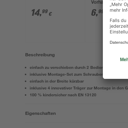
Vorhangschienen
Stück
14
,
6
,
99
99
€
€
Beschreibung
einfach zu verschieben durch 2 Bedienschienen
inklusive Montage-Set zum Schrauben für den Fens
einfach in der Breite kürzbar
inklusive 4 innovativer Träger zur Montage in den G
100 % kindersicher nach EN 13120
Eigenschaften