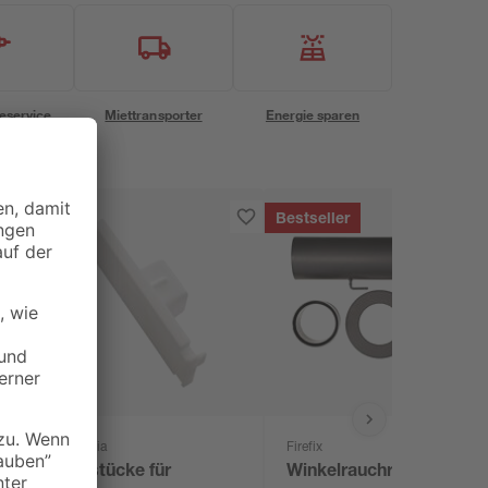
eservice
Miettransporter
Energie sparen
Bestseller
Gardinia
Firefix
-
Endstücke für
Winkelrauchrohr-Set