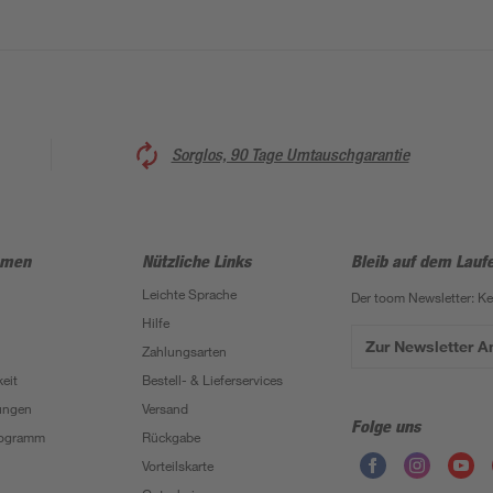
Sorglos, 90 Tage Umtauschgarantie
hmen
Nützliche Links
Bleib auf dem Lauf
Leichte Sprache
Der toom Newsletter: K
Hilfe
Zur Newsletter 
Zahlungsarten
eit
Bestell- & Lieferservices
ungen
Versand
Folge uns
Programm
Rückgabe
Vorteilskarte