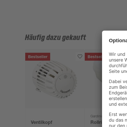
Häufig dazu gekauft
Bestseller
Bestseller
Gardinia
Ventilkopf
Rollringe für