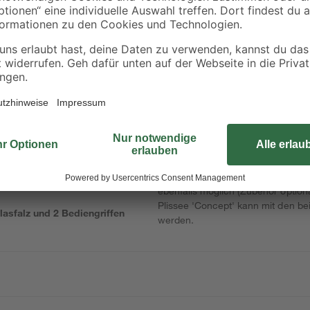
 100
Vorhangschienen
Schiene weiss
weiß
2
,
3
,
19
99
€
€
Das Plissee 'Concept' mit 2 Bedien
den Fensterfalz geschraubt. Zwei
terfalz
ebenfalls möglich (Zubehör optional
Plissee 'Concept' kann mit den be
lasfalz und 2 Bediengriffen
werden.