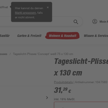
öffnet
✕
Hier kannst du deinen
, falls
Markt anpassen
er nicht stimmt.
Mein 
Sanitär
Garten & Freizeit
Wohnen & Haushalt
Wissen & Servic
issees
/
Tageslicht-Plissee 'Concept' weiß 75 x 130 cm
Tageslicht-Pliss
x 130 cm
Produktdetails
| Artikelnummer
:
1047585
31
,
29
€
inkl. 19% MwSt.