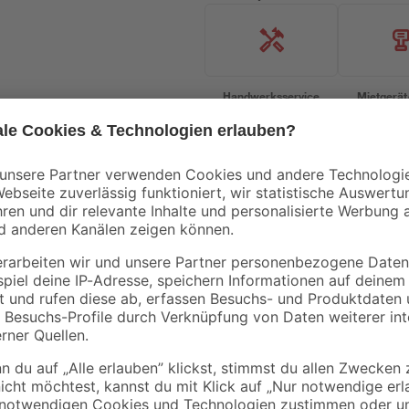
Handwerksservice
Mietgerät
Gardinia
Schienenverbinder für
Endstück 1-lfg. f. Alu